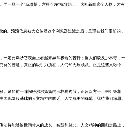
。而一旦一个“玩微博，六根不净”标签烙上，这则新闻这个人物，才有
警觉的。滚滚信息被大众传媒这个浏览器过滤之后，呈现在我们眼前的，
，一定要爆炒它表面上看起来异常极端的苦行；当人们谈及少林寺，一
究竟的智慧，真正的吸引力所在，人们却无暇顾及。正是这些只瞅个
骚。诸如前一阵闹得沸沸扬扬的玉林狗肉节，正反双方一上来针锋相
中国现阶段基础的人文精神的匮乏、人文氛围的稀薄，亟待我们深思。
佛法将能够给世间带来的成长、智慧和慈悲。人文精神的回归之路上，