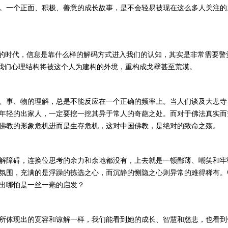
。一个正面、积极、善意的成长故事，是不会轻易被现在这么多人关注的
”的时代，信息是靠什么样的解码方式进入我们的认知，其实是非常需要
，我们心理结构将被这个人为建构的外境，重构成戈壁甚至荒漠。
、事、物的理解，总是不能反应在一个正确的频率上。当人们谈及大悲寺
年轻的出家人，一定要挖一挖其异于常人的奇葩之处。而对于佛法真实而
佛教的形象危机进而是生存危机，这对中国佛教，是绝对的致命之殇。
解障碍，连换位思考的余力和余地都没有，上去就是一顿鄙薄、嘲笑和牢
氛围，充满的是浮躁的拣选之心，而沉静的恻隐之心则异常的难得稀有。
出哪怕是一丝一毫的启发？
所体现出的宽容和谅解一样，我们能看到她的成长、智慧和慈悲，也看到