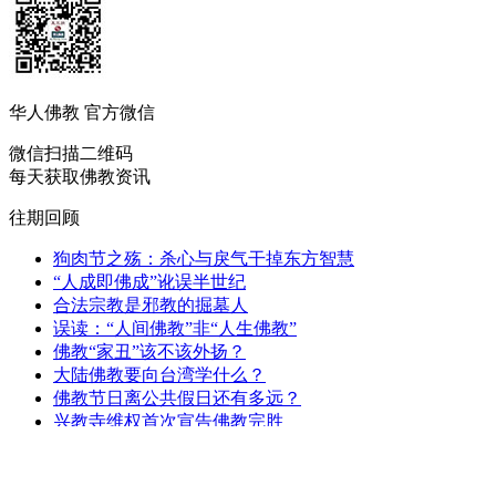
华人佛教 官方微信
微信扫描二维码
每天获取佛教资讯
往期回顾
狗肉节之殇：杀心与戾气干掉东方智慧
“人成即佛成”讹误半世纪
合法宗教是邪教的掘墓人
误读：“人间佛教”非“人生佛教”
佛教“家丑”该不该外扬？
大陆佛教要向台湾学什么？
佛教节日离公共假日还有多远？
兴教寺维权首次宣告佛教完胜
黄连忠：标准高大上佛寺应该什么样？
任何过度开发少林寺的人都是历史罪人
大陆佛教应该向台湾佛教学什么？