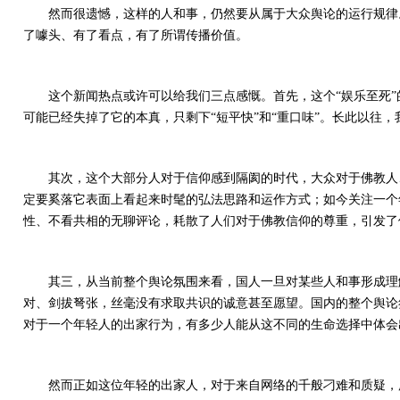
然而很遗憾，这样的人和事，仍然要从属于大众舆论的运行规律
了噱头、有了看点，有了所谓传播价值。
这个新闻热点或许可以给我们三点感慨。首先，这个“娱乐至死
可能已经失掉了它的本真，只剩下“短平快”和“重口味”。长此以往
其次，这个大部分人对于信仰感到隔阂的时代，大众对于佛教人
定要奚落它表面上看起来时髦的弘法思路和运作方式；如今关注一个
性、不看共相的无聊评论，耗散了人们对于佛教信仰的尊重，引发了
其三，从当前整个舆论氛围来看，国人一旦对某些人和事形成理
对、剑拔弩张，丝毫没有求取共识的诚意甚至愿望。国内的整个舆论
对于一个年轻人的出家行为，有多少人能从这不同的生命选择中体会
然而正如这位年轻的出家人，对于来自网络的千般刁难和质疑，