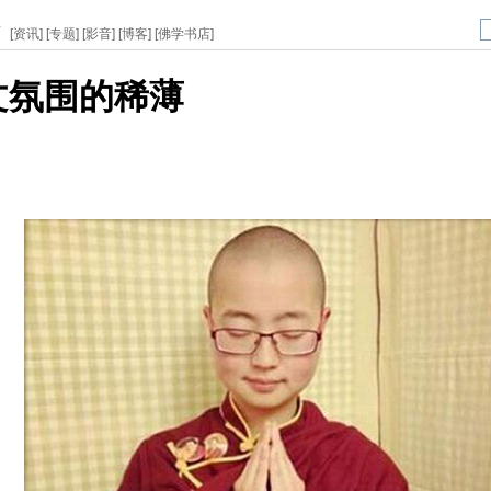
页
[
资讯
] [
专题
] [
影音
] [
博客
] [
佛学书店
]
文氛围的稀薄