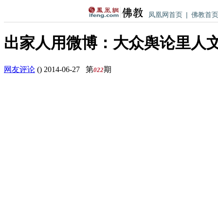
凤凰网首页
|
佛教首
出家人用微博：大众舆论里人
网友评论
(
)
2014-06-27
第
期
022