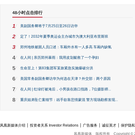
48小时点击排行
1
美副国务卿将于7月25日至26日访华
2
定了！2032年夏季奥运会主办城市为澳大利亚布里斯班
3
郑州地铁被困人员口述：车厢外水有一人多高 车厢内缺氧
4
在人间 | 亲历郑州暴雨：我用皮划艇救了一个孕妇
5
生命至上！第83集团军某旅紧急实施爆破分洪
6
美国常务副国务卿访华为何选在天津？外交部：两个原因
7
在人间 | 红绿灯被淹后，小男孩在路口指路，7位摄影师...
8
重庆姐弟坠亡案细节：凶手欲靠悲情蒙混 警方现场勘察发现...
凤凰新媒体介绍
投资者关系 Investor Relations
广告服务
诚征英才
保护隐
凤凰新媒体
版权所有
Copyright © 