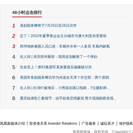
48小时点击排行
1
美副国务卿将于7月25日至26日访华
2
定了！2032年夏季奥运会主办城市为澳大利亚布里斯班
3
郑州地铁被困人员口述：车厢外水有一人多高 车厢内缺氧
4
在人间 | 亲历郑州暴雨：我用皮划艇救了一个孕妇
5
生命至上！第83集团军某旅紧急实施爆破分洪
6
美国常务副国务卿访华为何选在天津？外交部：两个原因
7
在人间 | 红绿灯被淹后，小男孩在路口指路，7位摄影师...
8
重庆姐弟坠亡案细节：凶手欲靠悲情蒙混 警方现场勘察发现...
凤凰新媒体介绍
投资者关系 Investor Relations
广告服务
诚征英才
保护隐
凤凰新媒体
版权所有
Copyright © 