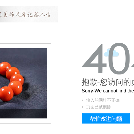
抱歉-您访问的
Sorry-We cannot find t
输入的网址不正确
页面已被删除
这个3.2米的长卷，还原了600岁的紫禁城