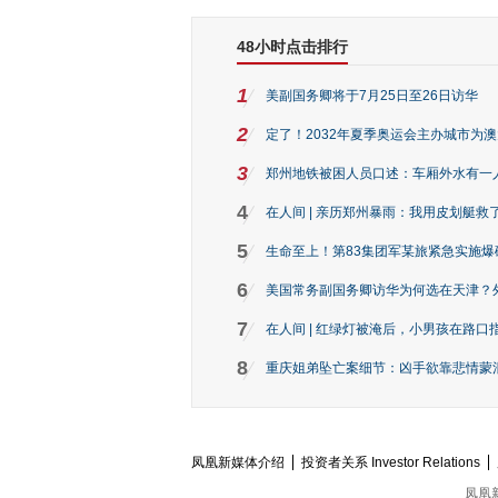
48小时点击排行
1
美副国务卿将于7月25日至26日访华
2
定了！2032年夏季奥运会主办城市为
3
郑州地铁被困人员口述：车厢外水有一
4
在人间 | 亲历郑州暴雨：我用皮划艇救
5
生命至上！第83集团军某旅紧急实施爆
6
美国常务副国务卿访华为何选在天津？
7
在人间 | 红绿灯被淹后，小男孩在路口指
8
重庆姐弟坠亡案细节：凶手欲靠悲情蒙混 
凤凰新媒体介绍
投资者关系 Investor Relations
凤凰