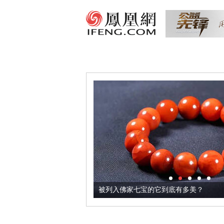
把它加到了牛轧糖里
被列入佛家七宝的它到底有多美？