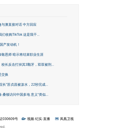
趣与澳直接对话 中方回应
购TikTok 这是我干...
上国产发动机！
致敬恩师 暗示将结束职业生涯
校长反击打掉其3颗牙，双双被刑...
是交换
长”苏贞昌被泼水，22秒完成...
桑顿访问中国多地 意义“类似...
证030609号
视频
·
纪实
·
直播
凤凰卫视
ved.