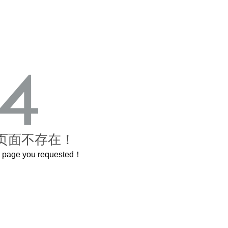
页面不存在！
he page you requested！
曲奇届的“爱马仕”把你的爱封在罐子里送给TA