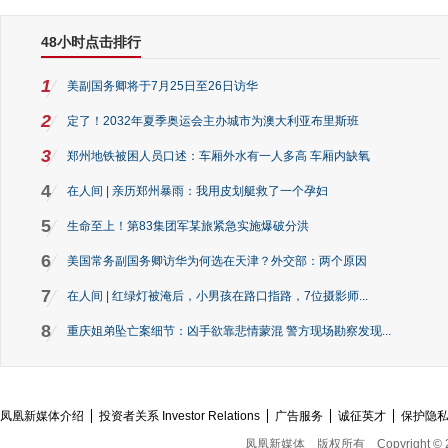
48小时点击排行
1
美副国务卿将于7月25日至26日访华
2
定了！2032年夏季奥运会主办城市为澳大利亚布里斯班
3
郑州地铁被困人员口述：车厢外水有一人多高 车厢内缺氧
4
在人间 | 亲历郑州暴雨：我用皮划艇救了一个孕妇
5
生命至上！第83集团军某旅紧急实施爆破分洪
6
美国常务副国务卿访华为何选在天津？外交部：两个原因
7
在人间 | 红绿灯被淹后，小男孩在路口指路，7位摄影师...
8
重庆姐弟坠亡案细节：凶手欲靠悲情蒙混 警方现场勘察发现...
凤凰新媒体介绍
投资者关系 Investor Relations
广告服务
诚征英才
保护隐
凤凰新媒体
版权所有
Copyright © 