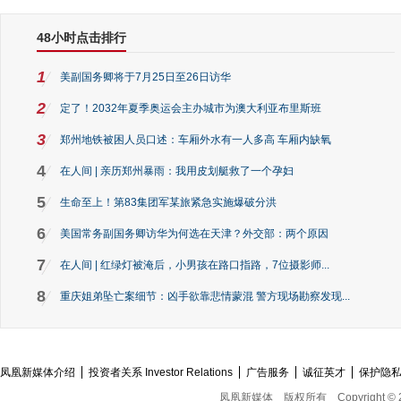
48小时点击排行
1
美副国务卿将于7月25日至26日访华
2
定了！2032年夏季奥运会主办城市为澳大利亚布里斯班
3
郑州地铁被困人员口述：车厢外水有一人多高 车厢内缺氧
4
在人间 | 亲历郑州暴雨：我用皮划艇救了一个孕妇
5
生命至上！第83集团军某旅紧急实施爆破分洪
6
美国常务副国务卿访华为何选在天津？外交部：两个原因
7
在人间 | 红绿灯被淹后，小男孩在路口指路，7位摄影师...
8
重庆姐弟坠亡案细节：凶手欲靠悲情蒙混 警方现场勘察发现...
凤凰新媒体介绍
投资者关系 Investor Relations
广告服务
诚征英才
保护隐
凤凰新媒体
版权所有
Copyright © 