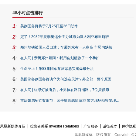
48小时点击排行
1
美副国务卿将于7月25日至26日访华
2
定了！2032年夏季奥运会主办城市为澳大利亚布里斯班
3
郑州地铁被困人员口述：车厢外水有一人多高 车厢内缺氧
4
在人间 | 亲历郑州暴雨：我用皮划艇救了一个孕妇
5
生命至上！第83集团军某旅紧急实施爆破分洪
6
美国常务副国务卿访华为何选在天津？外交部：两个原因
7
在人间 | 红绿灯被淹后，小男孩在路口指路，7位摄影师...
8
重庆姐弟坠亡案细节：凶手欲靠悲情蒙混 警方现场勘察发现...
凤凰新媒体介绍
投资者关系 Investor Relations
广告服务
诚征英才
保护隐
凤凰新媒体
版权所有
Copyright © 