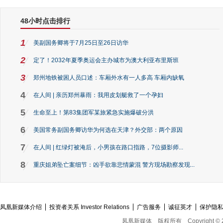
48小时点击排行
1
美副国务卿将于7月25日至26日访华
2
定了！2032年夏季奥运会主办城市为澳大利亚布里斯班
3
郑州地铁被困人员口述：车厢外水有一人多高 车厢内缺氧
4
在人间 | 亲历郑州暴雨：我用皮划艇救了一个孕妇
5
生命至上！第83集团军某旅紧急实施爆破分洪
6
美国常务副国务卿访华为何选在天津？外交部：两个原因
7
在人间 | 红绿灯被淹后，小男孩在路口指路，7位摄影师...
8
重庆姐弟坠亡案细节：凶手欲靠悲情蒙混 警方现场勘察发现...
凤凰新媒体介绍
投资者关系 Investor Relations
广告服务
诚征英才
保护隐
凤凰新媒体
版权所有
Copyright © 