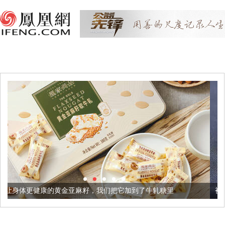
金亚麻籽，我们把它加到了牛轧糖里
被列入佛家七宝的它到