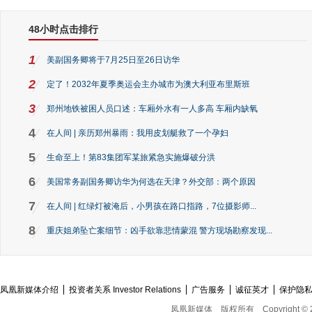
48小时点击排行
1
美副国务卿将于7月25日至26日访华
2
定了！2032年夏季奥运会主办城市为澳大利亚布里斯班
3
郑州地铁被困人员口述：车厢外水有一人多高 车厢内缺氧
4
在人间 | 亲历郑州暴雨：我用皮划艇救了一个孕妇
5
生命至上！第83集团军某旅紧急实施爆破分洪
6
美国常务副国务卿访华为何选在天津？外交部：两个原因
7
在人间 | 红绿灯被淹后，小男孩在路口指路，7位摄影师...
8
重庆姐弟坠亡案细节：凶手欲靠悲情蒙混 警方现场勘察发现...
凤凰新媒体介绍
投资者关系 Investor Relations
广告服务
诚征英才
保护隐
凤凰新媒体
版权所有
Copyright © 