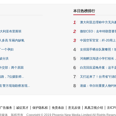
本日热榜排行
1
澳大利亚总理称中方无兴
2
澳大利亚布里斯班
微软CEO：去年特朗普要我们收
3
人多高 车厢内缺氧
中国空军官宣：歼-20用
4
了一个孕妇
女排国手晒全队聚餐照！
5
破分洪
河南醉汉闯进小学打校长，
6
外交部：两个原因
白宫回应孟晚舟案：这不
7
路，7位摄影师...
又打起来了！台湾省“行政院
8
警方现场勘察发现...
港媒：华尔街重要人物约翰·
广告服务
诚征英才
保护隐私权
免责条款
意见反馈
凤凰卫视介绍
京ICP
新媒体
版权所有
Copyright © 2019 Phoenix New Media Limited All Rights Reser