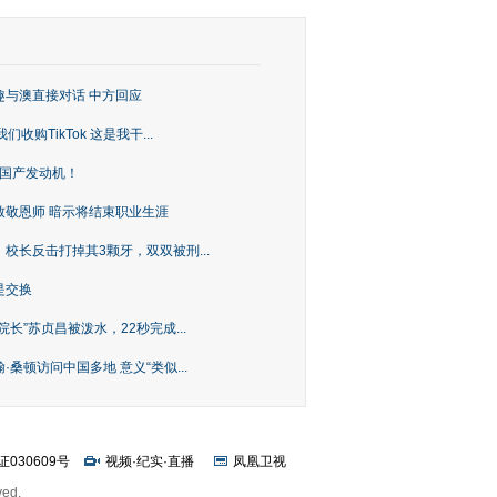
趣与澳直接对话 中方回应
购TikTok 这是我干...
上国产发动机！
致敬恩师 暗示将结束职业生涯
校长反击打掉其3颗牙，双双被刑...
是交换
长”苏贞昌被泼水，22秒完成...
桑顿访问中国多地 意义“类似...
证030609号
视频
·
纪实
·
直播
凤凰卫视
ved.