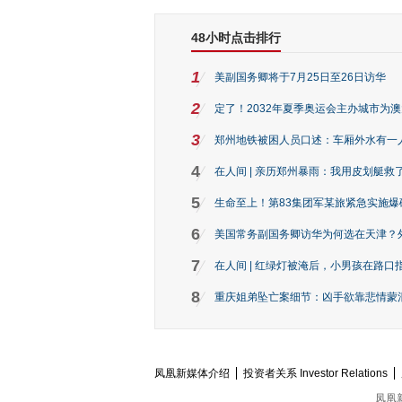
48小时点击排行
1
美副国务卿将于7月25日至26日访华
2
定了！2032年夏季奥运会主办城市为
3
郑州地铁被困人员口述：车厢外水有一
4
在人间 | 亲历郑州暴雨：我用皮划艇救
5
生命至上！第83集团军某旅紧急实施爆
6
美国常务副国务卿访华为何选在天津？
7
在人间 | 红绿灯被淹后，小男孩在路口指
8
重庆姐弟坠亡案细节：凶手欲靠悲情蒙混 
凤凰新媒体介绍
投资者关系 Investor Relations
凤凰