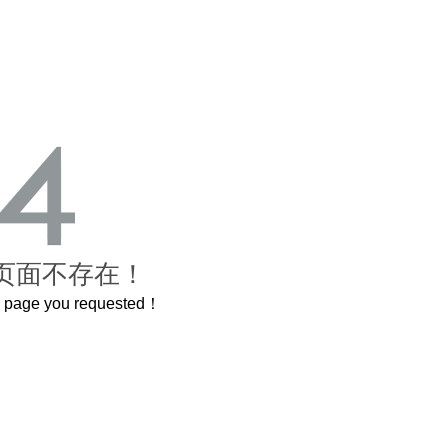
页面不存在！
he page you requested！
这个3.2米的长卷，还原了600岁的紫禁城