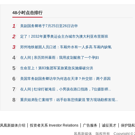
48小时点击排行
1
美副国务卿将于7月25日至26日访华
2
定了！2032年夏季奥运会主办城市为澳大利亚布里斯班
3
郑州地铁被困人员口述：车厢外水有一人多高 车厢内缺氧
4
在人间 | 亲历郑州暴雨：我用皮划艇救了一个孕妇
5
生命至上！第83集团军某旅紧急实施爆破分洪
6
美国常务副国务卿访华为何选在天津？外交部：两个原因
7
在人间 | 红绿灯被淹后，小男孩在路口指路，7位摄影师...
8
重庆姐弟坠亡案细节：凶手欲靠悲情蒙混 警方现场勘察发现...
凤凰新媒体介绍
投资者关系 Investor Relations
广告服务
诚征英才
保护隐
凤凰新媒体
版权所有
Copyright © 