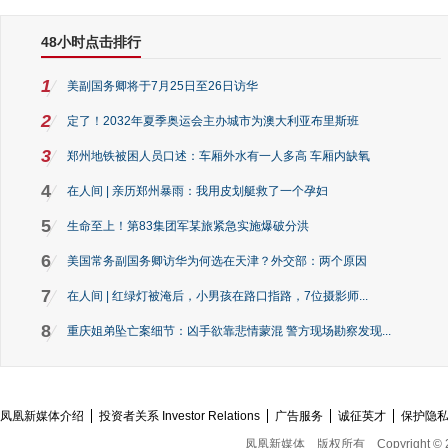
48小时点击排行
1
美副国务卿将于7月25日至26日访华
2
定了！2032年夏季奥运会主办城市为澳大利亚布里斯班
3
郑州地铁被困人员口述：车厢外水有一人多高 车厢内缺氧
4
在人间 | 亲历郑州暴雨：我用皮划艇救了一个孕妇
5
生命至上！第83集团军某旅紧急实施爆破分洪
6
美国常务副国务卿访华为何选在天津？外交部：两个原因
7
在人间 | 红绿灯被淹后，小男孩在路口指路，7位摄影师...
8
重庆姐弟坠亡案细节：凶手欲靠悲情蒙混 警方现场勘察发现...
凤凰新媒体介绍
投资者关系 Investor Relations
广告服务
诚征英才
保护隐
凤凰新媒体
版权所有
Copyright © 