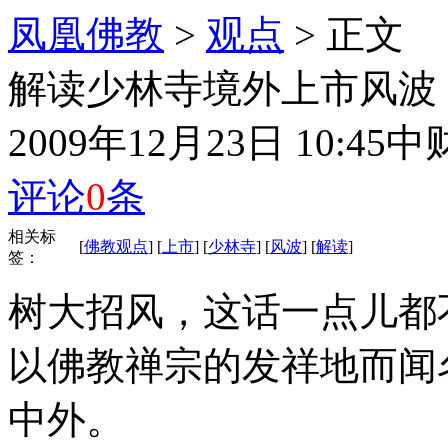
凤凰佛教
>
观点
> 正文
解读少林寺境外上市风波
2009年12月23日 10:45
中
评论
0
条
相关标
[
佛教观点
] [
上市
] [
少林寺
] [
风波
] [
解读
]
签：
树大招风，这话一点儿都
以佛教禅宗的发祥地而闻
中外。