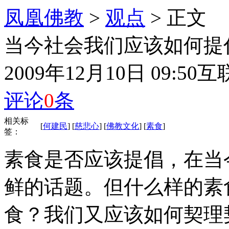
凤凰佛教
>
观点
> 正文
当今社会我们应该如何提
2009年12月10日 09:50
互
评论
0
条
相关标
[
何建民
] [
慈悲心
] [
佛教文化
] [
素食
]
签：
素食是否应该提倡，在当
鲜的话题。但什么样的素
食？我们又应该如何契理