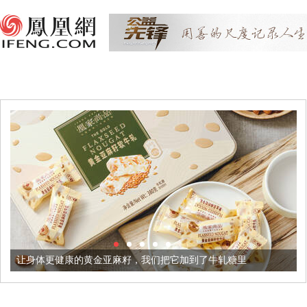
的黄金亚麻籽，我们把它加到了牛轧糖里
被列入佛家七宝的