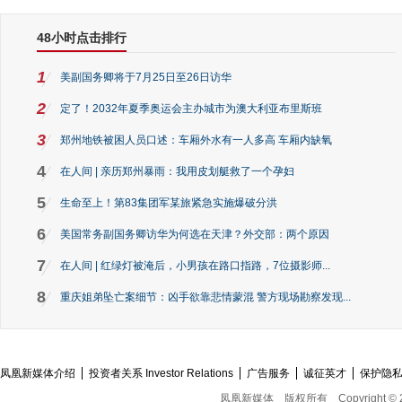
48小时点击排行
1
美副国务卿将于7月25日至26日访华
2
定了！2032年夏季奥运会主办城市为澳大利亚布里斯班
3
郑州地铁被困人员口述：车厢外水有一人多高 车厢内缺氧
4
在人间 | 亲历郑州暴雨：我用皮划艇救了一个孕妇
5
生命至上！第83集团军某旅紧急实施爆破分洪
6
美国常务副国务卿访华为何选在天津？外交部：两个原因
7
在人间 | 红绿灯被淹后，小男孩在路口指路，7位摄影师...
8
重庆姐弟坠亡案细节：凶手欲靠悲情蒙混 警方现场勘察发现...
凤凰新媒体介绍
投资者关系 Investor Relations
广告服务
诚征英才
保护隐
凤凰新媒体
版权所有
Copyright © 