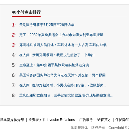
48小时点击排行
1
美副国务卿将于7月25日至26日访华
2
定了！2032年夏季奥运会主办城市为澳大利亚布里斯班
3
郑州地铁被困人员口述：车厢外水有一人多高 车厢内缺氧
4
在人间 | 亲历郑州暴雨：我用皮划艇救了一个孕妇
5
生命至上！第83集团军某旅紧急实施爆破分洪
6
美国常务副国务卿访华为何选在天津？外交部：两个原因
7
在人间 | 红绿灯被淹后，小男孩在路口指路，7位摄影师...
8
重庆姐弟坠亡案细节：凶手欲靠悲情蒙混 警方现场勘察发现...
凤凰新媒体介绍
投资者关系 Investor Relations
广告服务
诚征英才
保护隐
凤凰新媒体
版权所有
Copyright © 