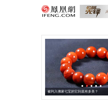
把它加到了牛轧糖里
被列入佛家七宝的它到底有多美？