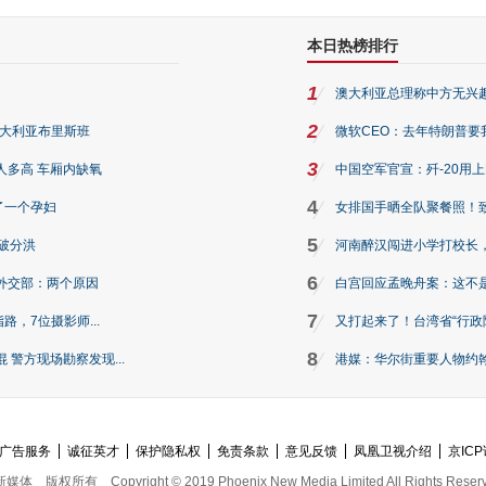
本日热榜排行
1
澳大利亚总理称中方无兴
2
澳大利亚布里斯班
微软CEO：去年特朗普要我们收
3
人多高 车厢内缺氧
中国空军官宣：歼-20用
4
了一个孕妇
女排国手晒全队聚餐照！
5
破分洪
河南醉汉闯进小学打校长，
6
外交部：两个原因
白宫回应孟晚舟案：这不
7
路，7位摄影师...
又打起来了！台湾省“行政院
8
警方现场勘察发现...
港媒：华尔街重要人物约翰·
广告服务
诚征英才
保护隐私权
免责条款
意见反馈
凤凰卫视介绍
京ICP
新媒体
版权所有
Copyright © 2019 Phoenix New Media Limited All Rights Reser