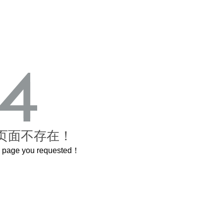
页面不存在！
he page you requested！
曲奇届的“爱马仕”把你的爱封在罐子里送给TA