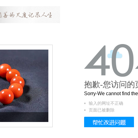
抱歉-您访问的
Sorry-We cannot find t
输入的网址不正确
页面已被删除
这个3.2米的长卷，还原了600岁的紫禁城