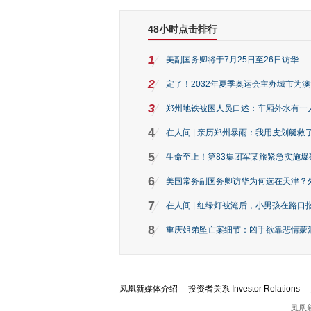
48小时点击排行
1
美副国务卿将于7月25日至26日访华
2
定了！2032年夏季奥运会主办城市为
3
郑州地铁被困人员口述：车厢外水有一
4
在人间 | 亲历郑州暴雨：我用皮划艇救
5
生命至上！第83集团军某旅紧急实施爆
6
美国常务副国务卿访华为何选在天津？
7
在人间 | 红绿灯被淹后，小男孩在路口指
8
重庆姐弟坠亡案细节：凶手欲靠悲情蒙混 
凤凰新媒体介绍
投资者关系 Investor Relations
凤凰