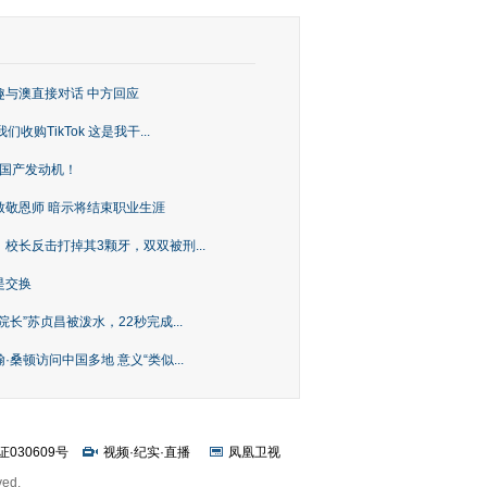
趣与澳直接对话 中方回应
购TikTok 这是我干...
上国产发动机！
致敬恩师 暗示将结束职业生涯
校长反击打掉其3颗牙，双双被刑...
是交换
长”苏贞昌被泼水，22秒完成...
桑顿访问中国多地 意义“类似...
证030609号
视频
·
纪实
·
直播
凤凰卫视
ved.