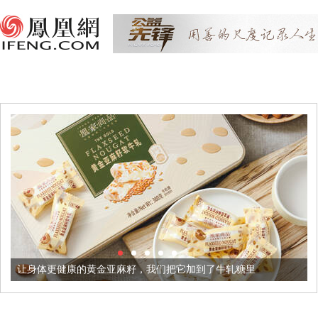
康的黄金亚麻籽，我们把它加到了牛轧糖里
被列入佛家七宝