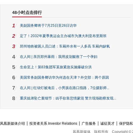
48小时点击排行
1
美副国务卿将于7月25日至26日访华
2
定了！2032年夏季奥运会主办城市为澳大利亚布里斯班
3
郑州地铁被困人员口述：车厢外水有一人多高 车厢内缺氧
4
在人间 | 亲历郑州暴雨：我用皮划艇救了一个孕妇
5
生命至上！第83集团军某旅紧急实施爆破分洪
6
美国常务副国务卿访华为何选在天津？外交部：两个原因
7
在人间 | 红绿灯被淹后，小男孩在路口指路，7位摄影师...
8
重庆姐弟坠亡案细节：凶手欲靠悲情蒙混 警方现场勘察发现...
凤凰新媒体介绍
投资者关系 Investor Relations
广告服务
诚征英才
保护隐
凤凰新媒体
版权所有
Copyright © 