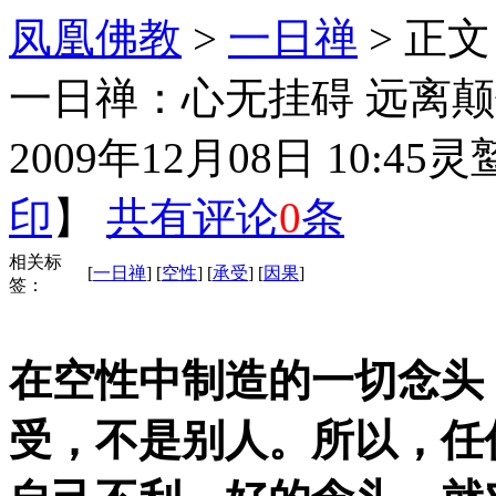
凤凰佛教
>
一日禅
> 正文
一日禅：心无挂碍 远离颠
2009年12月08日 10:45
灵
印
】
共有评论
0
条
相关标
[
一日禅
] [
空性
] [
承受
] [
因果
]
签：
在空性中制造的一切念头
受，不是别人。所以，任