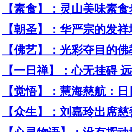
【素食】：灵山美味素食
【朝圣】：华严宗的发祥
【佛艺】：光彩夺目的佛
【一日禅】：心无挂碍 远
【觉悟】：慧海慈航：日
【众生】：刘嘉玲出席慈