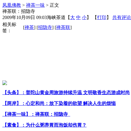
凤凰佛教
>
禅茶一味
> 正文
禅茶联：招隐寺
2009年10月09日 09:03
海峡茶道
【
大
中
小
】 【
打印
】
共有评论
相关标
[
禅茶
] [
招隐寺
] [
禅茶联
]
签：
【头条】：普陀山黄金周旅游持续升温 文明敬香生态游成时尚
【两岸】：心定和尚：放下染着的欲望 解决人生的烦恼
【禅茶一味】：禅茶联：招隐寺
【素食】：为什么粥养胃而泡饭却伤胃？