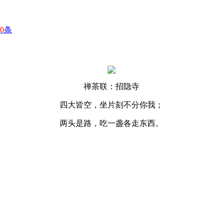
0
条
禅茶联：招隐寺
四大皆空，坐片刻不分你我；
两头是路，吃一盏各走东西。