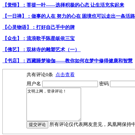
【觉悟】：菩提一叶——选择积极的心态 让生活充实起来
【一日禅】：做事的人在 努力的心在 困境也可以走出一条活
【心灵物语】：打好自己手中的牌
【众生】：流浪歌手陈星皈依三宝
【佛艺】：双林寺的雕塑艺术（一）
【书店】：西藏睡梦瑜伽——教你如何在梦中修得健康和智慧
共有评论
0
条
点击查看
用户名
密码
所有评论仅代表网友意见，凤凰网保持