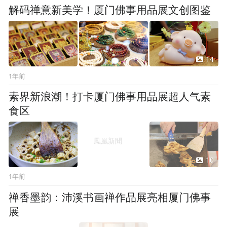
解码禅意新美学！厦门佛事用品展文创图鉴
14
1年前
素界新浪潮！打卡厦门佛事用品展超人气素
食区
10
1年前
禅香墨韵：沛溪书画禅作品展亮相厦门佛事
展