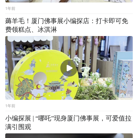
1年前
薅羊毛！厦门佛事展小编探店：打卡即可免
费领糕点、冰淇淋
03:18
1年前
小编探展 | “哪吒”现身厦门佛事展，可爱值拉
满引围观