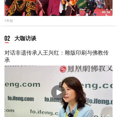
00:56
1年前
02
大咖访谈
对话非遗传承人王兴红：雕版印刷与佛教传
承
04:40