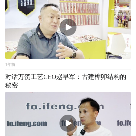
02:13
1年前
对话万贺工艺CEO赵早军：古建榫卯结构的
秘密