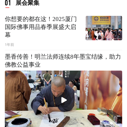
01
展会聚集
你想要的都在这！2025厦门
国际佛事用品春季展盛大启
幕
1年前
墨香传善！明兰法师连续8年墨宝结缘，助力
佛教公益事业
01:14