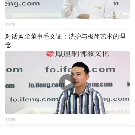
03:40
1年前
对话剪尘董事毛文证：洗护与极简艺术的理
念
03:34
1年前