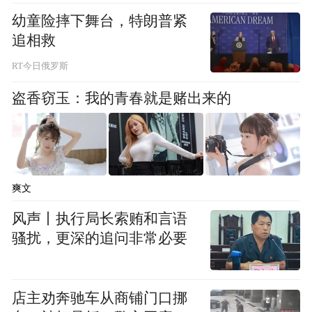
3. 年龄在20周岁至59周岁之间（身份证出生
幼童险摔下舞台，特朗普紧
日期于1967年10月08日至2006年10月08日之
追相救
间）。六根具足，身心健康（无传染病、精
RT今日俄罗斯
神病），具有较高的文化素养。
盗香窃玉：我的青春就是赌出来的
4. 做净人须满一年以上；有婚史者，须在做
净人之前保持单身（离婚或丧偶）。
5. 男众须依比丘僧剃度师剃度后，在男众寺
爽文
院修学一年以上；女众须依比丘尼剃度师剃
风声丨执行局长索贿和言语
度后，受沙弥尼戒、式叉摩那戒，并在尼众
骚扰，更深的追问非常必要
寺院修学两年以上。男众剃度师戒腊须满十
年，且须为宗教教职人员；女众剃度师戒腊
店主劝奔驰车从商铺门口挪
须满十二年，且须为宗教教职人员。男众不