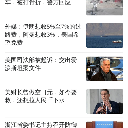
车，被打骨折，警方回应
得剃度女众弟子。
6. 有一定佛教学识，能独立完成日常课诵和
外媒：伊朗想收5%至7%的过
具备基本佛事法务活动能力。
路费，阿曼想收3%，美国希
望免费
7. 本次传戒活动，新戒以山东省寺院符合条
件的沙弥、沙弥尼为主；外省报名新戒须经
美国司法部被起诉：交出爱
所在地省级佛教协会推荐。
泼斯坦案文件
8. 二次出家者，请自行在中国佛教协会网站
查询，如存在教职人员备案信息，不可报名
美财长曾做空日元，如今要
救，还想拉人民币下水
受戒。
9. 中国佛教协会、省级佛教协会网站上公示
浙江省委书记主持召开防御