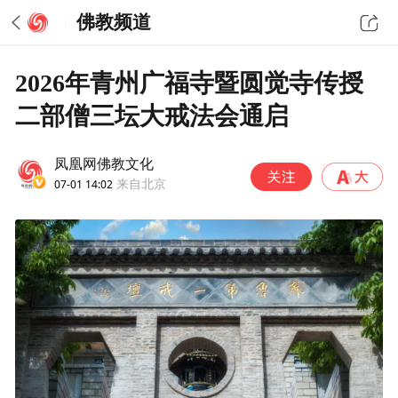
佛教频道
2026年青州广福寺暨圆觉寺传授
二部僧三坛大戒法会通启
凤凰网佛教文化
07-01 14:02
来自北京