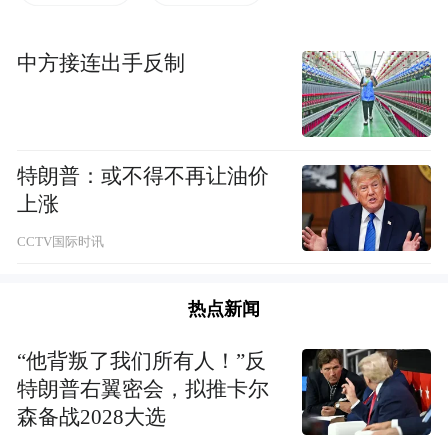
2. 报到时间：2026年10月08日、09日（不接
受提前报到）
中方接连出手反制
3. 报名截止时间：2026年09月20日
二
、
报名须知
特朗普：或不得不再让油价
上涨
报名受戒者需符合以下条件：
CCTV国际时讯
1. 爱国爱教，遵纪守法，无任何犯罪记录及
热点新闻
纠纷。
“他背叛了我们所有人！”反
2. 信仰纯正，勤修三学，遵守教义教规，品
特朗普右翼密会，拟推卡尔
行端正。
森备战2028大选