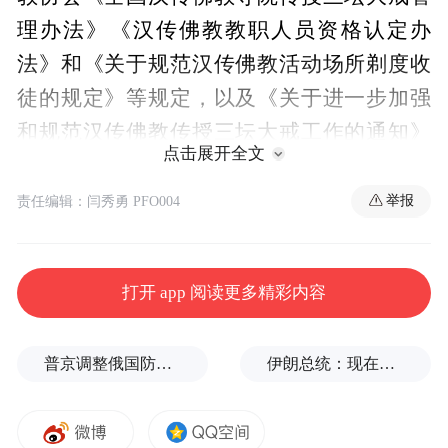
理办法》《汉传佛教教职人员资格认定办
法》和《关于规范汉传佛教活动场所剃度收
徒的规定》等规定，以及《关于进一步加强
和规范汉传佛教传授三坛大戒工作的通知》
点击展开全文
（中佛会〔2016〕179号）的精神和要求认真
执行。
举报
责任编辑：闫秀勇 PFO004
具体通告如下：
打开 app 阅读更多精彩内容
一、
传戒时间
普京调整俄国防部高层人事布局，重用实战将领削弱“办公室将军”
伊朗总统：现在与最高领袖的联系非常困难
1. 传戒时间：2026年10月08日至11月08日
（农历八月廿八至九月三十）