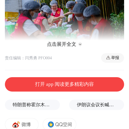
点击展开全文
举报
责任编辑：闫秀勇 PFO004
为传承弘扬中华优秀传统文化，铸牢中华民
打开 app 阅读更多精彩内容
族共同体意识，营造浓厚端午节日氛围，近
日，西安广仁寺举办“万粽飘香·端午传情”公
特朗普称霍尔木兹海峡协议尚未达成，正参与相关谈判
伊朗议会议长喊话：别再作秀了！
益活动，以传统民俗为载体开展暖心惠民行
动，传递节日温情与美好祝福。