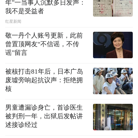
年”一当事人沉默多日发声：
我不是受益者
红星新闻
敬一丹个人账号更新，此前
志愿者慰问聋人协会，学习手语
曾置顶网友“不信谣，不传
谣”留言
被核打击81年后，日本广岛
废墟旁响起抗议声：拒绝拥
核
男童遭漏诊身亡，首诊医生
被判刑一年，出狱后发帖讲
述接诊经过