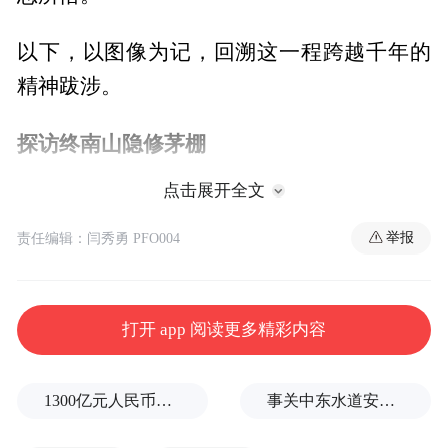
以下，以图像为记，回溯这一程跨越千年的
精神跋涉。
探访终南山隐修茅棚
点击展开全文
终南山自魏晋以来即是中国隐逸文化的核心
地标，“天下修行，终南为冠”。历代不乏修
举报
责任编辑：闫秀勇 PFO004
行人于深山结茅而居，形成独特的“茅棚文
化”，至今仍有许多隐修者在简陋茅棚中静
打开 app 阅读更多精彩内容
修，是当代中国山林修行传统最鲜活的遗
存。
1300亿元人民币，阿根廷：同中国延长5年货币互换协议
事关中东水道安全，沙特、埃及、土耳其、巴基斯坦外长举行会晤