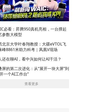
世界人工智能大会：AI开始干活了，但到底干的怎么样？萌新闯WAIC
AIC必看：昇腾950真机亮相，一台撑起
亿参数大模型
话北京大学叶春翔教授：大疆eVTOL飞
珠峰8861米助力科考｜凤凰V现场
人还在聊AI，看中兴如何让AI干活？
叠屏的第二次进化：从“展开一块大屏”到
展开一个AI工作台”
查看更多