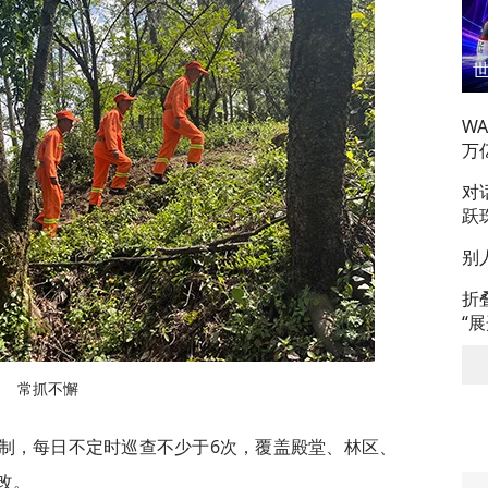
W
万
对
跃
别
折
“
常抓不懈
班制，每日不定时巡查不少于6次，覆盖殿堂、林区、
改。