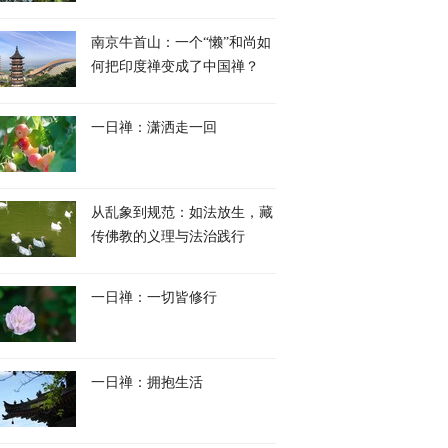
南京牛首山：一个“懒”和尚如
何把印度禅变成了中国禅？
一日禅：潇洒走一回
从乱象到规范：如法放生，藏
传佛教的义理与法治践行
一日禅：一切皆修行
一日禅：拥抱生活