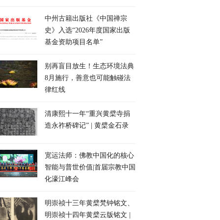
中州古籍出版社《中国禅宗
史》入选“2026年度国家出版
基金资助项目名单”
别再盲目放生！生态环境法典
8月施行，善意也可能触碰法
律红线
清康熙十一年“重兴黄檗寺捐
造永祚桥碑记” | 黄檗金石录
宽运法师：佛教中国化的核心
智能与普世价值|首届宗教中国
化濠江峰会
明崇祯十三年黄檗梵钟铭文、
明崇祯十四年黄檗云版铭文 |