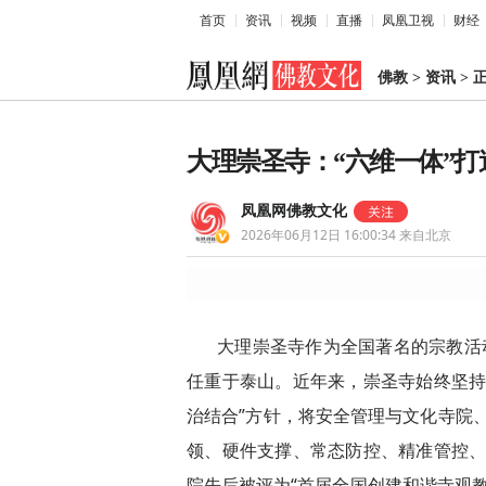
首页
资讯
视频
直播
凤凰卫视
财经
佛教
>
资讯
>
大理崇圣寺：“六维一体”
凤凰网佛教文化
2026年06月12日 16:00:34
来自北京
大理崇圣寺作为全国著名的宗教活
任重于泰山。近年来，崇圣寺始终坚持
治结合”方针，将安全管理与文化寺院
领、硬件支撑、常态防控、精准管控、
院先后被评为“首届全国创建和谐寺观教