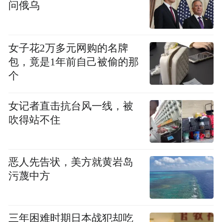
问俄乌
女子花2万多元网购的名牌
包，竟是1年前自己被偷的那
个
女记者直击抗台风一线，被
吹得站不住
（一）国家战略强力支撑
恶人先告状，美方就黄岩岛
2026年3月，中共中央办公厅、国务院办公厅
污蔑中方
联合印发了《关于推进社会工作专业人员队
伍建设的意见》，提出建设一支“专业过硬、
有情怀讲奉献”的社会工作队伍，为社会工作
三年困难时期日本战犯却吃