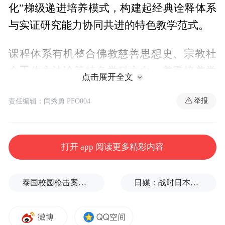
化”梯级递进培养模式，构建起经典诠释体系
与实证研究能力协同共进的特色教学范式。
课程体系有机整合佛教慈善思想史、宗教社
会工作方法论等特色学科方向，着重培养学
点击展开全文
生运用佛教义理解析社会问题的学术思维与
举报
责任编辑：闫秀勇 PFO004
实务能力，聚焦慈善事业运营管理系统研
究，涵盖公益筹资机制设计、项目管理流程
优化、资源配置效能提升、公共传播策略制
打开 app 阅读更多精彩内容
定等核心领域，旨在通过社会资源的精准科
学配置破解复杂社会难题，系统培养公益项
泰国校园枪击案致9死，枪手父亲道歉
日媒：战时日本多所大学进行输血人体实验，向患者注射动物血
目全周期管理、非营利组织战略规划等核心
专业能力，最终获得宗教慈善服务与公益事
业管理的专业化资质认证。