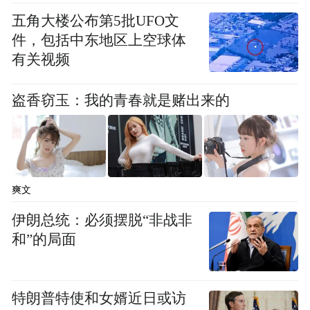
下，国家政策层面对社会力量参与公益慈善
五角大楼公布第5批UFO文
事业的支持，以及社会需求的持续增长，为
件，包括中东地区上空球体
宗教慈善与社会服务领域的发展提供了良好
有关视频
环境。据相关数据，我国社会工作市场规模
盗香窃玉：我的青春就是赌出来的
已达8000亿元，行业规模同比增长19.8%；
慈善领域不仅有《中华人民共和国慈善法》
等一系列政策法规保驾护航，市场规模也在
持续扩大。本专业立足佛教慈悲精神，培养
爽文
能够在佛教道场、宗教慈善组织及相关公益
伊朗总统：必须摆脱“非战非
领域发挥专业作用的复合型人才。
和”的局面
特朗普特使和女婿近日或访