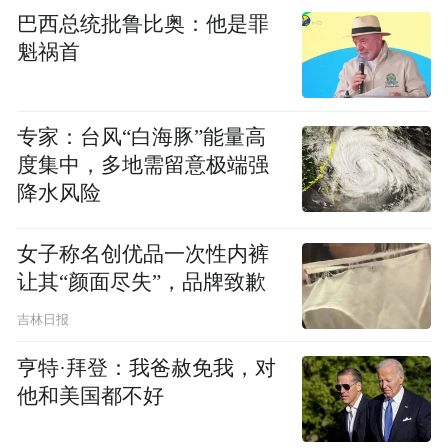
巴西总统批鲁比奥：他是罪
魁祸首
专家：台风“白海豚”能量高
度集中，多地需留意极端强
降水风险
女子称名创优品一次性内裤
让其“颜面尽失”，品牌致歉
吉林日报
受湖南省生态保护志愿服务联合会第二届监
亨特·拜登：我爸赦免我，对
他和美国都不好
事会监事长傅强委托，党支部书记兼副会长
肖杰作监事会工作报告，从监督履职、财务