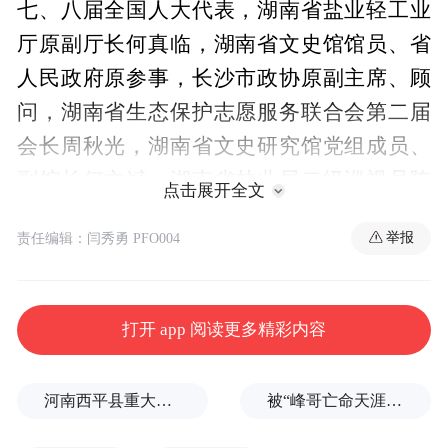
七、八届全国人大代表，湖南省盐业轻工业
厅原副厅长何真临，湖南省文史馆馆员、省
人民政府原参事，长沙市政协原副主席、顾
问，湖南省生态保护志愿服务联合会第二届
会长周秋光，湖南省文史研究馆党组成员、
副馆长何文斌，湖南省林业局二级巡视员陈
点击展开全文
红长，共青团湖南省委二级巡视员王虹彬，
举报
责任编辑：闫秀勇 PFO004
中南林业科技大学副校长黄忠良，湖南省人
民检察院检察委员会委员、第八检察部主任
姚红等领导嘉宾及来自全省14个市州的220名
打开 app 阅读更多精彩内容
会员参加会议。
河南西平县重大刑案嫌疑人落网，在一片玉米地里被抓
被“峰哥亡命天涯”举报偷税漏税，《铁齿铜牙纪晓岚》编剧汪海林回应