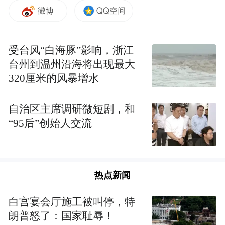
受台风“白海豚”影响，浙江
台州到温州沿海将出现最大
320厘米的风暴增水
自治区主席调研微短剧，和
“95后”创始人交流
湖南省生态保护志愿服务联合会第二届会长
周秋光全面总结了五年以来工作成效。过去
五年，联合会不断发挥省级环保组织“枢纽平
热点新闻
台”和“绿色湘军领军”作用。在党建引领下，
白宫宴会厅施工被叫停，特
创造了多个“湖南首创”甚至“全国率先”：探
朗普怒了：国家耻辱！
索湘赣边千年鸟道跨省联保联动机制，率先