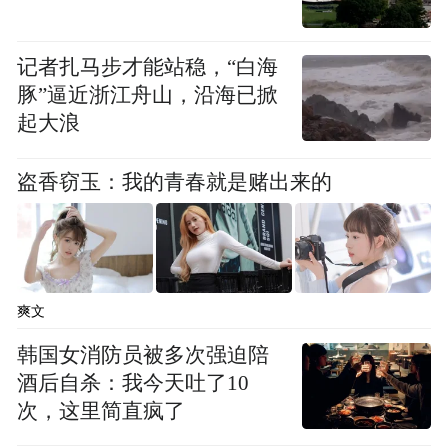
组建环境公益律师行动网络，首创社会组织
与司法鉴定机构“先鉴定后付费”模式；实施
记者扎马步才能站稳，“白海
豚”逼近浙江舟山，沿海已掀
开展的“湖南河小青”项目，五年净滩8万余
起大浪
次，入选水利部全国河湖长制典型案例，成
为团中央向全国推广的“湖南经验”。联合会
盗香窃玉：我的青春就是赌出来的
还通过“守护好一江碧水”青年环保联合行动
等一系列活动撬动长江流域128个团队，将湖
南的公众参与模式输出至华中、华南乃至联
合国气候变化大会舞台。获评4A级社会组
爽文
织，并取得非营利组织免税资格和公益性捐
韩国女消防员被多次强迫陪
赠税前扣除资格，其“党建引领+平台赋能+专
酒后自杀：我今天吐了10
业深耕”的发展路径，为省级环保社会组织服
次，这里简直疯了
务生态文明建设提供了可复制的范本。