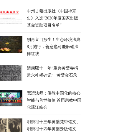
中州古籍出版社《中国禅宗
史》入选“2026年度国家出版
基金资助项目名单”
别再盲目放生！生态环境法典
8月施行，善意也可能触碰法
律红线
清康熙十一年“重兴黄檗寺捐
造永祚桥碑记” | 黄檗金石录
宽运法师：佛教中国化的核心
智能与普世价值|首届宗教中国
化濠江峰会
明崇祯十三年黄檗梵钟铭文、
明崇祯十四年黄檗云版铭文 |