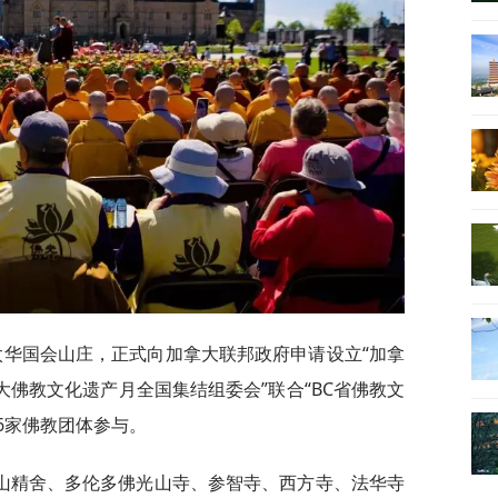
聚渥太华国会山庄，正式向加拿大联邦政府申请设立“加拿
大佛教文化遗产月全国集结组委会”联合“BC省佛教文
6家佛教团体参与。
山精舍、多伦多佛光山寺、参智寺、西方寺、法华寺