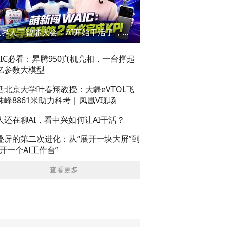
世界人工智能大会：AI开始干活了，但到底干的怎么样？萌新闯WAIC
AIC必看：昇腾950真机亮相，一台撑起
亿参数大模型
话北京大学叶春翔教授：大疆eVTOL飞
珠峰8861米助力科考｜凤凰V现场
人还在聊AI，看中兴如何让AI干活？
叠屏的第二次进化：从“展开一块大屏”到
展开一个AI工作台”
查看更多