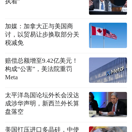
执着”
加媒：加拿大正与美国商
讨，以贸易让步换取部分关
税减免
赔偿总额增至9.42亿美元！
构成“公害”，美法院重罚
Meta
太平洋岛国论坛外长会没达
成涉华声明，新西兰外长算
盘落空
美国打压进口多晶硅，中使