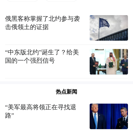
境下的舍利，又不是一回事。
《金光明经》卷四云：“舍利者，是戒、定、
俄黑客称掌握了北约参与袭
击俄领土的证据
慧之所熏修，甚难可得，最上福田。”
这句话是佛经中对舍利最精要的定义。
“中东版北约”诞生了？给美
国的一个强烈信号
它不是普通的遗骨。佛与众生，同样四大和
合、五蕴假有，但佛以三大阿僧祇劫修习六
度万行，圆满戒、定、慧三学，断尽一切烦
热点新闻
恼习气，故涅槃后所遗舍利，乃无漏功德之
所成就。
“美军最高将领正在寻找退
路”
众生之骨，是业力所感，有生有灭，终归尘
土。