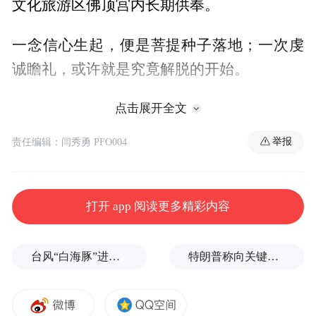
文化旅游区佛顶宫内长期供奉。
一念信心生起，便是菩提种子落地；一次虔
诚瞻礼，或许就是究竟解脱的开始。
2026年5月6日至6月6日，金陵礼佛文化月期
点击展开全文
间，佛顶骨舍利将连续31天公开瞻礼。
举报
责任编辑：闫秀勇 PFO004
这是全年最长的一次因缘。
打开 app 阅读更多精彩内容
是一扇为亿万众生敞开的、通往觉悟的门。
舍利是什么？
台风“白海豚”进入24小时警戒线，最新登陆点预判
特朗普称向关键矿产投资30亿美元
舍利，梵语śarīra，本义是“遗骨”。但佛教语