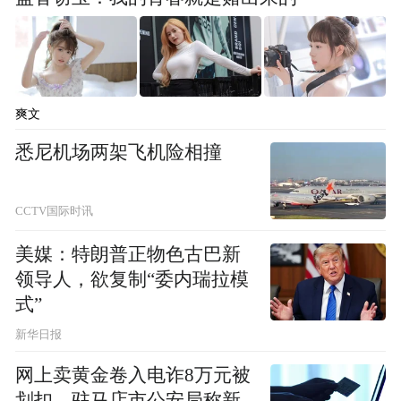
爽文
悉尼机场两架飞机险相撞
CCTV国际时讯
美媒：特朗普正物色古巴新
领导人，欲复制“委内瑞拉模
式”
新华日报
网上卖黄金卷入电诈8万元被
划扣，驻马店市公安局称新