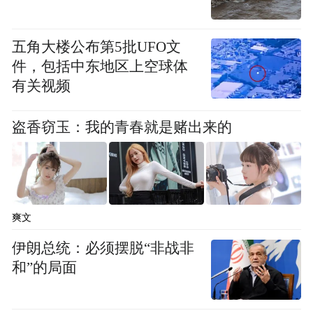
不辞辛苦、不遗余力、持续十年引领国内佛
教界走向智慧传播，功莫大焉。恰逢凤凰佛
五角大楼公布第5批UFO文
教交流营十周年，我也从我的视角，通过亲
件，包括中东地区上空球体
有关视频
身经历，来回溯交流营的时代印记和个人成
长故事。
盗香窃玉：我的青春就是赌出来的
2019年11月19-24日
澳门是一朵开放的莲花——躬值澳门回归二
十年盛典
爽文
伊朗总统：必须摆脱“非战非
和”的局面