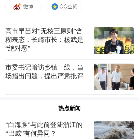
并肩前行的十年征程。我有幸加入此凝聚大
爱、传播佛教正能量的团队，也已经有六个
年头。此间，我有幸参加过2019年11月澳门
高市早苗对“无核三原则”含
交流营、2020年12月内蒙赤峰交流营、2023
糊表态，长崎市长：核武是
年9月四川成都交流营、2024年12月内蒙赤峰
“绝对恶”
交流营，明天又将启程参加2025年12月广西
桂林交流营，与50多位营员一道，去追随并
市委书记暗访乡镇一线，当
场指出问题，提出严肃批评
缅怀巨赞法师爱国爱教、光辉灿烂的一生。
凤凰网佛教·十愿网是国内最专业、权威、温
暖而又犀利的佛教传播专业平台，也是唯一
热点新闻
通过交流营形式，掏心掏肺、出钱出力为国
“白海豚”与此前登陆浙江的
内百余家寺院义务培养通讯员队伍的主流媒
“巴威”有何异同？
体。他们顺应时代发展和新媒体传播特点，