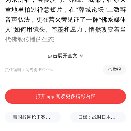
雪地里拍过禅意短片，在“蓉城论坛”上激辩
音声弘法，更在营火旁见证了一群“佛系媒体
人”如何用镜头、笔墨和愿力，悄然改变着当
代佛教传播的生态。
谁道青山行不尽，
点击展开全文
举报
责任编辑：闫秀勇 PFO004
更向深山深处行。
问君风骨何处得，
打开 app 阅读更多精彩内容
凤凰彩翼来指引。
泰国校园枪击案致9死，枪手父亲道歉
日媒：战时日本多所大学进行输血人体实验，向患者注射动物血
2015-2025，凤凰网佛教交流营走过从创办到