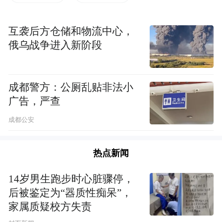
我身边时，看到前方一位法师在拍照，我也
顾不得场内“禁止拍摄”的反复提示，大着胆
互袭后方仓储和物流中心，
子抢拍了一张图片，我知道这是因师此期生
俄乌战争进入新阶段
命中色身与我最后也是最近的时刻，我要记
录下来……
成都警方：公厕乱贴非法小
广告，严查
成都公安
热点新闻
14岁男生跑步时心脏骤停，
后被鉴定为“器质性痴呆”，
家属质疑校方失责