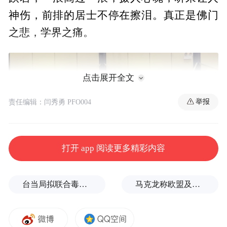
神伤，前排的居士不停在擦泪。真正是佛门
之悲，学界之痛。
点击展开全文
举报
责任编辑：闫秀勇 PFO004
打开 app 阅读更多精彩内容
台当局拟联合毒油企业放宽致癌物标准，蒋万安：非常离谱
马克龙称欧盟及其伙伴将继续加大对俄施压，扎哈罗娃发声
当起棺之际，周边的哭泣声传来，灵柩经过