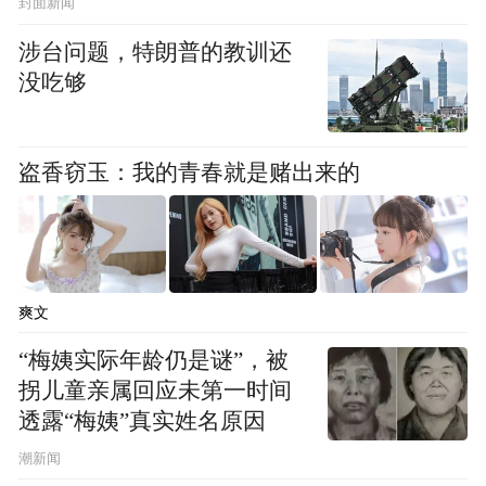
封面新闻
涉台问题，特朗普的教训还
没吃够
走出大涅槃堂，队伍有序前行，义工菩萨们
在各个转折处引导，“阿弥陀佛”的念诵声，
盗香窃玉：我的青春就是赌出来的
回旋在寺院，广场，天坛大佛……这么多的
人来送别因师，看到许多同学从四面八方远
道飞来，只为这最后的一别，感觉很难受，
但也觉得因师会很宽慰，桃李不言，下自成
爽文
蹊。突然感悟到当年读鲁迅先生杂文里的一
“梅姨实际年龄仍是谜”，被
句话：“无尽的远方，无数的人们，都与我有
拐儿童亲属回应未第一时间
关。”
透露“梅姨”真实姓名原因
潮新闻