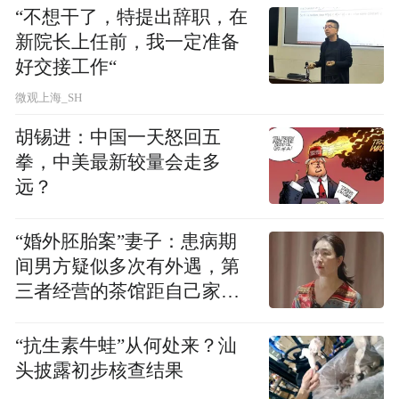
“不想干了，特提出辞职，在
新院长上任前，我一定准备
好交接工作“
微观上海_SH
胡锡进：中国一天怒回五
拳，中美最新较量会走多
远？
“婚外胚胎案”妻子：患病期
间男方疑似多次有外遇，第
三者经营的茶馆距自己家步
行仅15分钟
“抗生素牛蛙”从何处来？汕
头披露初步核查结果