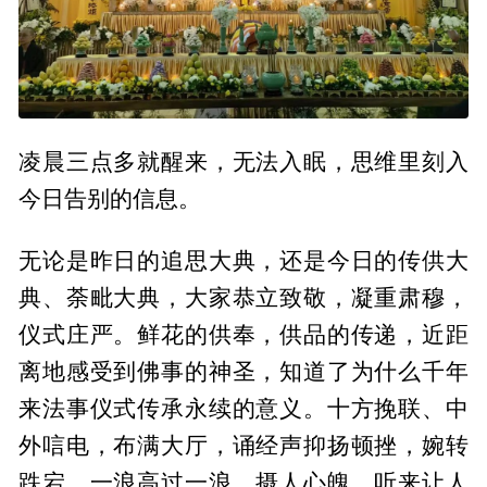
凌晨三点多就醒来，无法入眠，思维里刻入
今日告别的信息。
无论是昨日的追思大典，还是今日的传供大
典、荼毗大典，大家恭立致敬，凝重肃穆，
仪式庄严。鲜花的供奉，供品的传递，近距
离地感受到佛事的神圣，知道了为什么千年
来法事仪式传承永续的意义。十方挽联、中
外唁电，布满大厅，诵经声抑扬顿挫，婉转
跌宕，一浪高过一浪，摄人心魄，听来让人