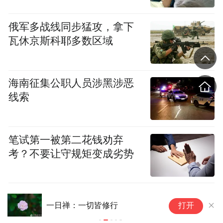
俄军多战线同步猛攻，拿下
瓦休京斯科耶多数区域
通往莲花山海会塔的路并不远，队伍移动很
海南征集公职人员涉黑涉恶
慢，伴着大众的佛号声，每一步都很慎重。
线索
空气里只有衣物摩擦的窸窣声，和鞋底接触
地面的脚步声。我紧紧捧着点亮的莲花灯，
笔试第一被第二花钱劝弃
一声佛号一声心，随队伍缓缓移动。
考？不要让守规矩变成劣势
一日禅：一切皆修行
为
打开