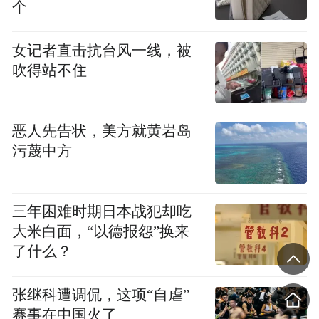
个
女记者直击抗台风一线，被
吹得站不住
恶人先告状，美方就黄岩岛
污蔑中方
三年困难时期日本战犯却吃
大米白面，“以德报怨”换来
了什么？
张继科遭调侃，这项“自虐”
赛事在中国火了