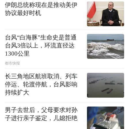
伊朗总统称现在是推动美伊
协议最好时机
随后，双方在会议室举行简约的捐赠仪式。
永兴大和尚代表湖南省佛慈基金会向七甲溪
红军学校捐赠善款15万元，用于学校采购智
台风“白海豚”生命史是普通
台风3倍以上，环流直径达
慧黑板等教育教学设施。符辰海校长代表学
1300公里
校向永兴大和尚呈上爱心证书，表达全体师
都市快报
生对湖南省佛慈基金会的敬意和感谢。七甲
溪红军学校副校长周丰淼及教师代表一同出
长三角地区航班取消、列车
停运、轮渡停航，台风影响
席并见证了这一温暖时刻。
持续扩大
智慧黑板相比传统黑板，能提供更清晰、生
男子去世后，父母要求对孙
动、多样化的教学内容展示方式。可以迅速
子进行亲子鉴定，儿媳拒绝
提升学校的教学硬件设施水平，使学校的教