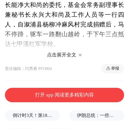
长能净大和尚的委托，基金会常务副理事长
兼秘书长永兴大和尚及工作人员等一行四
人，自溆浦县杨柳冲麻风村完成捐赠后，马
不停蹄，驱车一路翻山越岭，于下午三点抵
达七甲溪红军学校。
点击展开全文
学校党支部书记、校长符辰海热情接待了永
举报
责任编辑：闫秀勇 PFO004
兴大和尚一行。符辰海校长向永兴大和尚简
要介绍了学校的基本概况，目前共有师生170
余名，除了主体教学楼，一些基础设施尚在
打开 app 阅读更多精彩内容
建设当中。永兴大和尚实地走访该校新教学
楼、运动场，了解基础设施建设进度及学校
倒计时3天！第18届影响世界华人盛典即将启幕
伊朗总统：一些人认为美欧会出现通货膨胀，伊朗不会，我无法理解
教育教学软件设施配备情况，详细询问学校
在建设过程中存在的困难与问题。