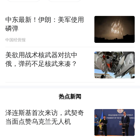
凤凰网佛教文化&十愿（B8T001）的展位，
时间仿佛拥有另一种流速，这里汇聚的是一
中东最新！伊朗：美军使用
种由笔墨、微笑和专注凝聚成的温暖场域。
磷弹
而这场域的中心，正是我们的老朋友——明
中国经营报
兰法师。他的身影，是展馆里一道独特的风
景。从清晨开馆迎进第一缕光，到傍晚闭馆
美欲用战术核武器对抗中
俄，弹药不足核武来凑？
送走最后一位访客，他几乎一直站立在书案
之后。那身袈裟，并非与世隔绝的屏障，反
而成了他全身心投入利他事业的鲜明旗帜。
热点新闻
泽连斯基首次来访，武契奇
当面点赞乌克兰无人机