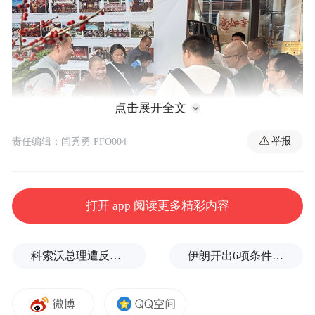
点击展开全文
举报
责任编辑：闫秀勇 PFO004
打开 app 阅读更多精彩内容
2025年10月16至20日，第二十届厦门国际佛
事用品秋季展在厦门国际会展中心盛大启
科索沃总理遭反对派议员扔鸡蛋，直播被紧急切断
伊朗开出6项条件，美国该如何应对？
幕。展馆内，万千庄严、潮流设计与古法技
艺交织，但有一种力量，始终沉静如初。在