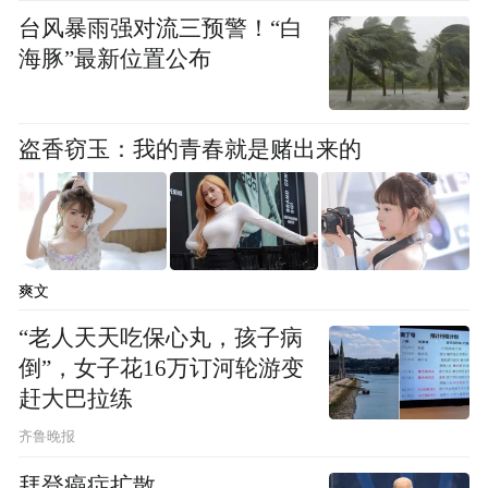
台风暴雨强对流三预警！“白
海豚”最新位置公布
盗香窃玉：我的青春就是赌出来的
爽文
“老人天天吃保心丸，孩子病
倒”，女子花16万订河轮游变
赶大巴拉练
齐鲁晚报
拜登癌症扩散