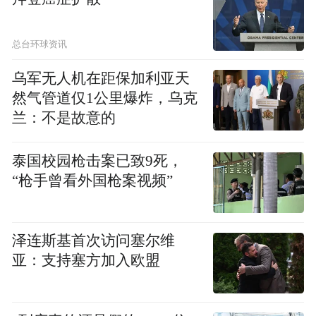
总台环球资讯
乌军无人机在距保加利亚天
然气管道仅1公里爆炸，乌克
兰：不是故意的
泰国校园枪击案已致9死，
明兰法师，湖南人，毕业于中国佛学院，研
“枪手曾看外国枪案视频”
究生学历。法师自幼热爱书画艺术，精研颜
体楷书和二王行书，书画双绝，诗艺甚精，
泽连斯基首次访问塞尔维
豁达开朗，睿智过人。无论是弘法利生、授
亚：支持塞方加入欧盟
课育人，亦或是行业交流、书画慈善，明兰
法师永远是挺立在前列的那个人。自2022年