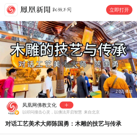
立即打开
00:00
03:21
2.0万
播放
凤凰网佛教文化
以叩问撞击心灵，以佛法开启智慧
来自北京
对话工艺美术大师陈国勇：木雕的技艺与传承