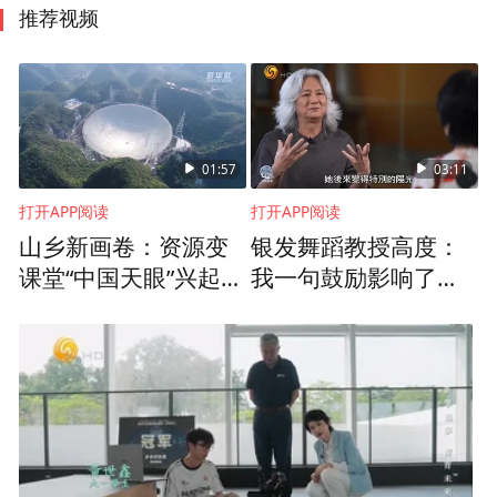
推荐视频
01:57
03:11
打开APP阅读
打开APP阅读
山乡新画卷：资源变
银发舞蹈教授高度：
课堂“中国天眼”兴起研
我一句鼓励影响了孩
学热
子一生，下辈子还要
搞舞蹈