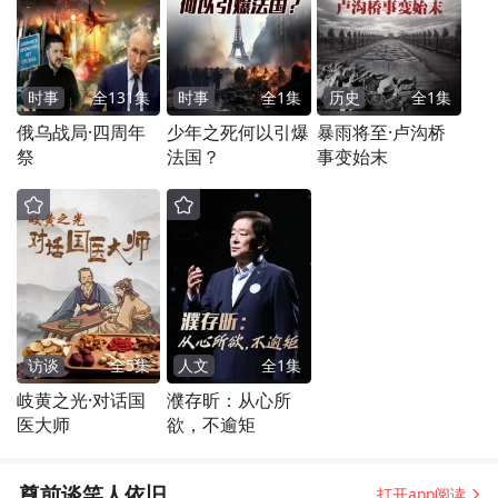
时事
全
131
集
时事
全
1
集
历史
全
1
集
俄乌战局·四周年
少年之死何以引爆
暴雨将至·卢沟桥
祭
法国？
事变始末
访谈
全
5
集
人文
全
1
集
岐黄之光·对话国
濮存昕：从心所
医大师
欲，不逾矩
尊前谈笑人依旧
打开app阅读