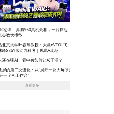
世界人工智能大会：AI开始干活了，但到底干的怎么样？萌新闯WAIC
AIC必看：昇腾950真机亮相，一台撑起
亿参数大模型
话北京大学叶春翔教授：大疆eVTOL飞
珠峰8861米助力科考｜凤凰V现场
人还在聊AI，看中兴如何让AI干活？
叠屏的第二次进化：从“展开一块大屏”到
展开一个AI工作台”
查看更多