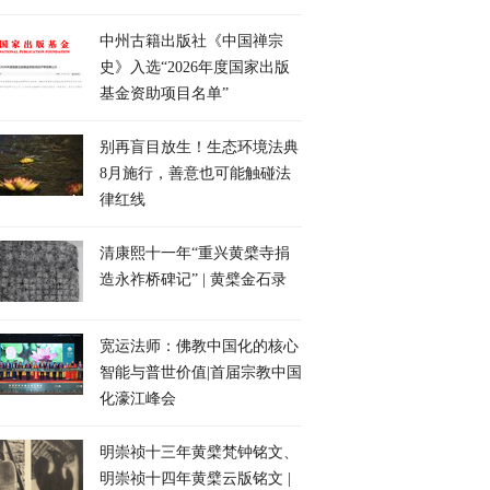
中州古籍出版社《中国禅宗
史》入选“2026年度国家出版
基金资助项目名单”
别再盲目放生！生态环境法典
8月施行，善意也可能触碰法
律红线
清康熙十一年“重兴黄檗寺捐
造永祚桥碑记” | 黄檗金石录
宽运法师：佛教中国化的核心
智能与普世价值|首届宗教中国
化濠江峰会
明崇祯十三年黄檗梵钟铭文、
明崇祯十四年黄檗云版铭文 |