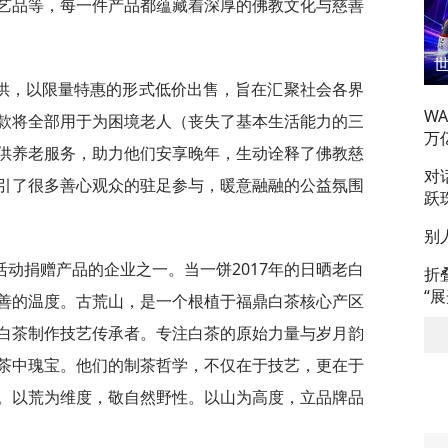
艺品等，每一件产品都蕴藏着深厚的佛教文化与慈善
供，以限量特惠的形式低价出售，旨在汇聚社会各界
W
款将全部用于为困境老人（丧失了基本生活能力的三
万
供养老服务，助力他们安享晚年，生动诠释了佛教慈
对
引了很多善心观众的驻足参与，暖意融融的公益氛围
跃
别
动捐赠产品的企业之一。当一饼2017年的日晒老白
折
“
善的温度。古荒山，是一个根植于福鼎白茶核心产区
白茶制作技艺传承者。专注白茶的原始力量与岁月韵
茶中瑰宝。他们的制茶哲学，不仅在于技艺，更在于
。以荒为维度，敬自然野性。以山为高度，立品牌品