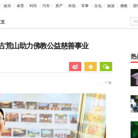
娱乐
体育
时尚
汽车
房产
科技
军事
文化
旅游
佛教
国
站
正文
古荒山助力佛教公益慈善事业
热