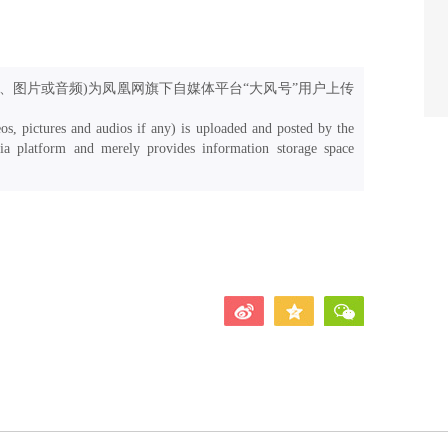
、图片或音频)为凤凰网旗下自媒体平台“大风号”用户上传
os, pictures and audios if any) is uploaded and posted by the
a platform and merely provides information storage space