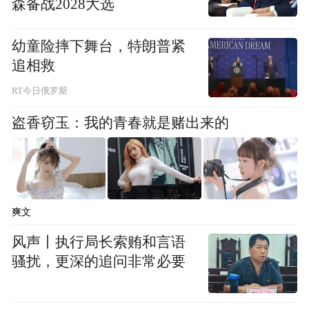
森备战2028大选
礼。大家纷纷表示，要铭记历史、珍惜当
下，传承弘扬伟大抗战精神，更加精进于修
幼童险摔下舞台，特朗普紧
行和弘法利生事业，为促进社会和谐、国家
追相救
繁荣贡献佛教界的积极力量。
RT今日俄罗斯
盗香窃玉：我的青春就是赌出来的
图/文 长沙麓山寺
“特别声明：以上作品内容(包括在内的视频、图片或音
频)为凤凰网旗下自媒体平台“大风号”用户上传并发
布，本平台仅提供信息存储空间服务。
爽文
Notice: The content above (including the videos,
pictures and audios if any) is uploaded and posted
风声丨执行局长索贿和言语
by the user of Dafeng Hao, which is a social media
骚扰，更深的追问非常必要
platform and merely provides information storage
space services.”