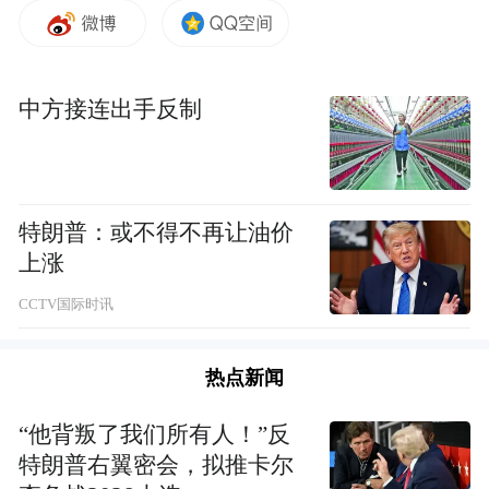
刻感受那段波澜壮阔、艰苦卓绝的抗战岁
月。当镜头中出现抗战老兵身影时，许多人
眼含热泪，无不为先烈们的英勇无畏和牺牲
中方接连出手反制
奉献精神深深感动。
大家深刻认识到，抗日战争是中华民族一段
悲壮而辉煌的历史，无数英烈为保卫国家独
特朗普：或不得不再让油价
上涨
立、捍卫民族尊严抛头颅、洒热血。作为佛
教徒，同样秉持爱国爱教的传统，通过此次
CCTV国际时讯
观看学习，更加体会到和平的珍贵与来之不
易。
热点新闻
“他背叛了我们所有人！”反
此次活动对麓山寺僧众而言，不仅是一次生
特朗普右翼密会，拟推卡尔
动的爱国主义教育，更是一次深刻的思想洗