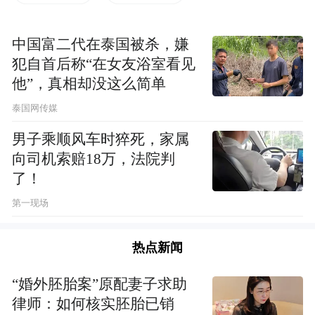
者，个中端倪，不管曾经如何风光，都早已
注定了释永信被法律和戒律审判的因果必
中国富二代在泰国被杀，嫌
然。直面这些历史的真实，对四众弟子是参
犯自首后称“在女友浴室看见
照更是警策，痛定思痛，不枉在修行的路上
他”，真相却没这么简单
白走一遭。
泰国网传媒
男子乘顺风车时猝死，家属
向司机索赔18万，法院判
了！
第一现场
热点新闻
“婚外胚胎案”原配妻子求助
律师：如何核实胚胎已销