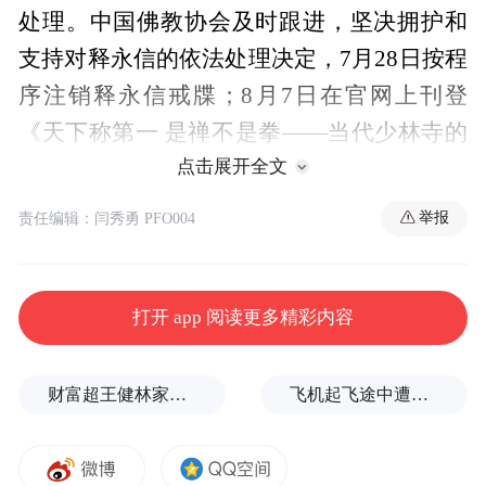
处理。中国佛教协会及时跟进，坚决拥护和
支持对释永信的依法处理决定，7月28日按程
序注销释永信戒牒；8月7日在官网上刊登
《天下称第一 是禅不是拳——当代少林寺的
点击展开全文
历史使命与时代责任》，为少林寺正本清
源；同日在官网刊登《坚持以戒为师 推动我
举报
责任编辑：闫秀勇 PFO004
国佛教健康传承》文章，重申“以戒为师”，
呼吁佛教界“勇于面对、深刻反省，举一反
三、引以为戒”，彰显了中国佛教协会作为全
打开 app 阅读更多精彩内容
国各民族佛教徒联合的爱国团体和教务组织
的担当。
财富超王健林家族，孙宇晨发文回应曾被王思聪羞辱“是个傻X”
飞机起飞途中遭雷击！航班滞留3小时临时换机
回看释永信出家至今的历程，我也算是见证