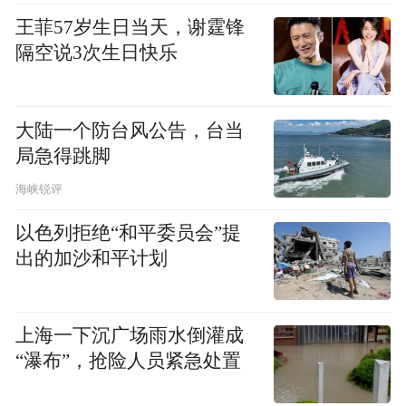
王菲57岁生日当天，谢霆锋
后来，从行正方丈要求对释永信因为偷拿法
隔空说3次生日快乐
卷、自诩方丈、野心渐露而予以迁单的信件
中就说明了这一事实。从行正方丈介绍的情
大陆一个防台风公告，台当
况中，我们可以了解到：释永信到少林寺出
局急得跳脚
家以后，老方丈对他也是比较信任的，经常
海峡锐评
帮助老方丈办一些事情。而且当时为了使少
林寺早日贯彻落实宗教政策，眼盲的行正方
以色列拒绝“和平委员会”提
丈去登封县城，舍不得花三角五分的车票，
出的加沙和平计划
一大早带着释永信爬上寺外拉水泥的货车下
山；出远门，出发前就买20多只烧饼，带在
上海一下沉广场雨水倒灌成
路上充饥。他不舍得住旅馆，带着释永信经
“瀑布”，抢险人员紧急处置
常睡澡堂子，甚至直接睡在火车站的躺椅