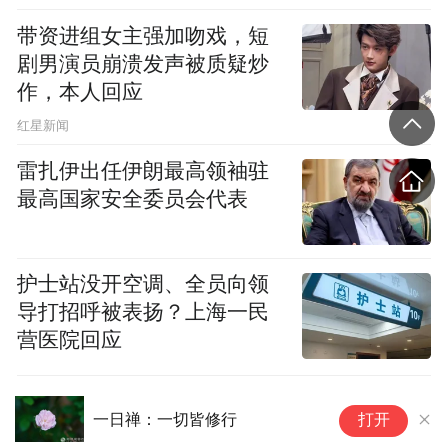
上。当年，北京的中国佛教协会对面有家澡
带资进组女主强加吻戏，短
堂子，洗澡带睡觉一共一块钱。释行正每次
剧男演员崩溃发声被质疑炒
去北京都住那里；几年下来，澡堂子的工作
作，本人回应
人员都熟识了。
​红星新闻
雷扎伊出任伊朗最高领袖驻
最高国家安全委员会代表
护士站没开空调、全员向领
导打招呼被表扬？上海一民
营医院回应
一日禅：一切皆修行
为
打开