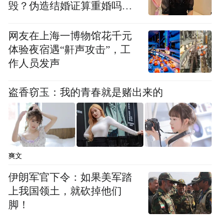
毁？伪造结婚证算重婚吗？
医院的责任边界在哪？
释永信，俗名刘应成，1965年出生，安徽阜
网友在上海一博物馆花千元
阳颍上人；父母信佛，兄弟姊妹五人。由于
体验夜宿遇“鼾声攻击”，工
作人员发声
家贫，少年辍学的他四处闯荡，谋求乘着改
革开放的春风改变命运；1981年16岁的刘应
盗香窃玉：我的青春就是赌出来的
成就从安徽来到少林寺，因缘成熟让他成为
改革开放后为数不多的一位青年僧人，依少
林寺时任方丈行正法师习武修禅，法名释永
信。借着行正方丈的信任，释永信在佛教界
爽文
经历了很多事情，做了很多工作，也吃了很
伊朗军官下令：如果美军踏
多苦，但他未能将这些经历转化为“逆增上
上我国领土，就砍掉他们
缘”，助力修行，所犯的错误却比一般的僧人
脚！
多。