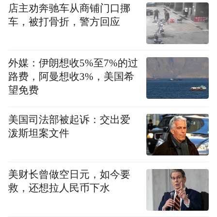
东林净土学院”与摩诃朱拉隆功大学合作办学
店主劝奔驰车从商铺门口挪
事宜进行洽谈，并达成合作意向。
车，被打骨折，警方回应
泰国摩诃朱拉隆功大学成立于1887年，是泰
国历史最悠久的佛教高等学府之一，以佛
外媒：伊朗想收5%至7%的过
路费，阿曼想收3%，美国希
学、哲学、教育学和社会科学研究见长，在
望免费
东南亚地区享有盛誉。此次合作是双方响应
“一带一路”倡议、推动文明互鉴的重要实
美国司法部被起诉：交出爱
践，也为中泰高等教育合作，新时代佛教人
泼斯坦案文件
才培育注入新动能。
美财长曾做空日元，如今要
救，还想拉人民币下水