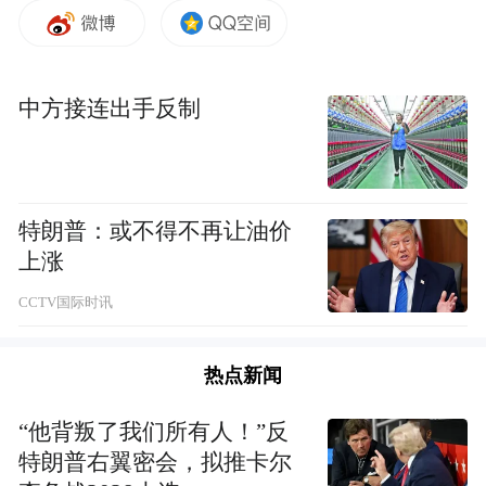
朱拉隆功大学是泰国佛学与人文社科领域的
重要学术殿堂，此次合作将充分发挥两校学
科优势，为师生搭建跨文化学习平台，助力
中方接连出手反制
“一带一路”教育共同体的建设。
泰国摩诃朱拉隆功大学校长帕拉布拉玛潘迪
博士在致辞中提到，此次备忘录的签署是双
特朗普：或不得不再让油价
方深化互信、资源共享的重要一步，期待未
上涨
来在佛学研究、语言文化、社会科学等领域
CCTV国际时讯
开展更多实质性的合作。
热点新闻
“他背叛了我们所有人！”反
特朗普右翼密会，拟推卡尔