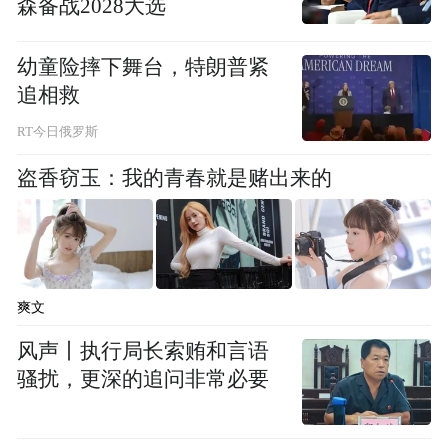
森备战2028大选
幼童险摔下舞台，特朗普紧
追相救
RT今日俄罗斯
盗香窃玉：我的青春就是赌出来的
此次合作缘起于2024年12月，为推进佛教高
爽文
等教育国际化进程，促进泰港两地教育文化
交流，香港佛教联合会会长、东林念佛堂住
风声丨执行局长索贿和言语
骚扰，更深的追问非常必要
持宽运法师率团访问泰国上座部佛教主要道
场。拜访曼谷摩诃朱拉隆功大学时，就“香港