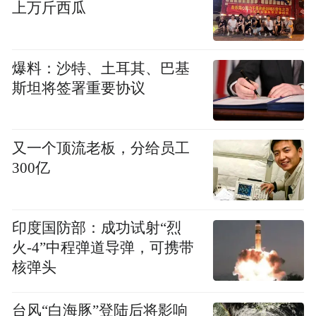
上万斤西瓜
台州素有“山海水城、和合圣地、制造之都”
的美誉，中国道教洞天福地台州占有14处，
爆料：沙特、土耳其、巴基
文化底蕴深厚。本次活动以“道贯天地 和合共
斯坦将签署重要协议
生”为主题，共同探讨洞天福地研究保护工
作，推动浙江道教持续健康发展。台州道教
又一个顶流老板，分给员工
界要加强自身建设，积极发掘道教文化资源
300亿
的当代价值，构建出具有时代特色、惠利天
下的洞天福地，为人民美好生活贡献道教智
慧和力量。
印度国防部：成功试射“烈
火-4”中程弹道导弹，可携带
核弹头
台风“白海豚”登陆后将影响