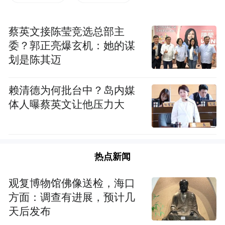
美、物种丰富、文化底蕴深厚的道教名山，
在华夏文明进程中具有重要的地位。洞天福
蔡英文接陈莹竞选总部主
地文化不仅是自然与人文的结合，更是富有
委？郭正亮爆玄机：她的谋
历史底蕴的民族瑰宝，是难以复制、不可再
划是陈其迈
生的自然文化遗产。他表示，一要聚焦理论
探索，做教义阐释的引领者。深入开展文化
赖清德为何批台中？岛内媒
浸润工程，不断用中华优秀传统文化滋养自
体人曝蔡英文让他压力大
身，挖掘洞天福地丰富的文化资源，推动文
化旅游与洞天福地的深度融合。二要聚焦对
外交流，做文明互鉴的推动者。积极服务国
热点新闻
家战略大局，打响“交流互鉴 和合共生”对外
观复博物馆佛像送检，海口
交流工作品牌，向世界讲好浙江故事、中国
方面：调查有进展，预计几
故事，增进相互理解，共同进步。三要聚焦
天后发布
生态道观，做生态保护的实践者。要挖掘弘