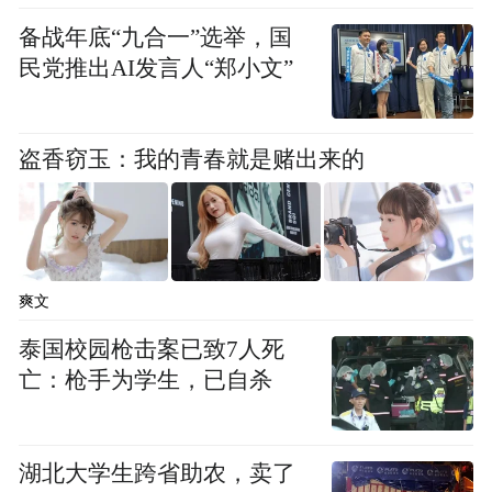
扬契合生态文明的教理教义，大力弘扬绿色
备战年底“九合一”选举，国
民党推出AI发言人“郑小文”
环保理念，推动生态文明建设。
盗香窃玉：我的青春就是赌出来的
爽文
泰国校园枪击案已致7人死
亡：枪手为学生，已自杀
湖北大学生跨省助农，卖了
台州市人大常委会副主任管文新致辞