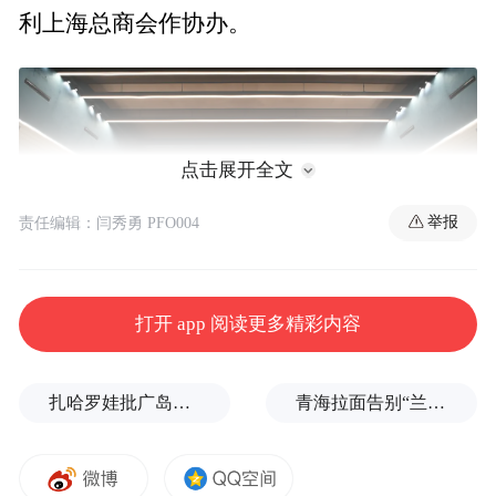
利上海总商会作协办。
点击展开全文
举报
责任编辑：闫秀勇 PFO004
打开 app 阅读更多精彩内容
2024首届罗马和平祈福大会开幕式
扎哈罗娃批广岛市长不提美国原子弹
青海拉面告别“兰州拉面”，借来的IP终要还
欧洲佛教联合总会会长、意大利罗马少林禅
武文化院罗华寺负责人恒顺法师， 欧洲少林