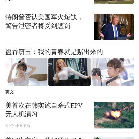
人，少林寺海外弘法中心的各位负责人与诸
特朗普否认美国军火短缺，
位高僧大德出席，共同祈福罗马、祈福世
警告泄密者将受到惩罚
界、祈福海外华人福慧双增，祈福世界和
平、国泰民安、风调雨顺、人民安乐。
盗香窃玉：我的青春就是赌出来的
爽文
美首次在韩实施自杀式FPV
无人机演习
RT今日俄罗斯