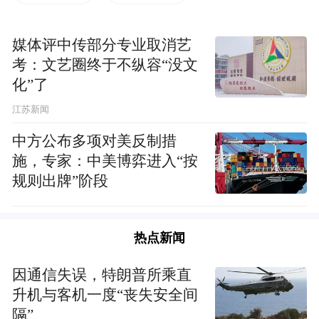
联合会秘书长、维也纳少林文化中心延良法
媒体评中传部分专业取消艺
师，罗马市政府议员 Francesca Leocini，罗马
考：文艺圈终于不纵容“没文
市政府议员Yuri Trombetti，中国驻意大使馆
化”了
领侨处主任牟俊宏，匈牙利少林文化中心延
江苏新闻
观法师，意大利跨文化国际组织协会主席
中方公布多项对美反制措
Liberato Mirenna，斯洛伐克少林文化中心延
施，专家：中美博弈进入“按
赫法师，意大利国际文旅促进会负责人麻
规则出牌”阶段
军，西西里岛少林文化中心延提法师，德国
少林修文化中心延合法师，德国科隆少林文
热点新闻
化中心延坡法师，法国少林学院
（Franceshaolin Académie）延军法师，中国
因通信失误，特朗普所乘直
嵩山少林寺武僧延孝法师，以及来自各界华
升机与客机一度“丧失安全间
侨华人协会代表、有关组织机构与国际友
隔”