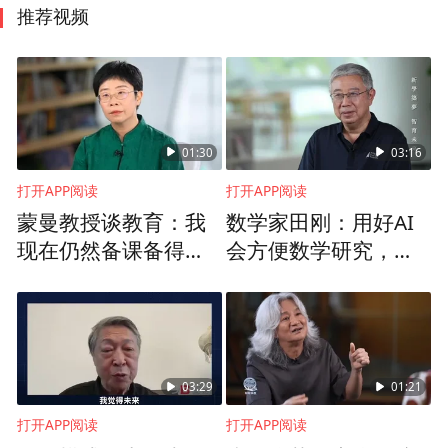
推荐视频
01:30
03:16
打开APP阅读
打开APP阅读
蒙曼教授谈教育：我
数学家田刚：用好AI
现在仍然备课备得很
会方便数学研究，但
辛苦，不吸引人，如
方向的选择是AI无法
何实现教育目标
完成的
03:29
01:21
打开APP阅读
打开APP阅读