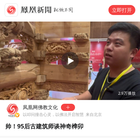
立即打开
00:00
01:47
2.9万
播放
凤凰网佛教文化
以叩问撞击心灵，以佛法开启智慧
来自北京
帅！95后古建筑师谈神奇榫卯