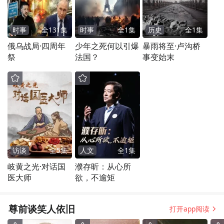
时事
全
131
集
时事
全
1
集
历史
全
1
集
俄乌战局·四周年
少年之死何以引爆
暴雨将至·卢沟桥
祭
法国？
事变始末
访谈
全
5
集
人文
全
1
集
岐黄之光·对话国
濮存昕：从心所
医大师
欲，不逾矩
尊前谈笑人依旧
打开app阅读