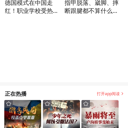
德国模式在中国走
指甲脱落、崴脚、摔
红！职业学校受热
断跟腱都不算什么？
捧，就业保障胜过名
银发舞蹈教授高度谈
牌大学
舞蹈生的坚韧
正在热播
打开app阅读