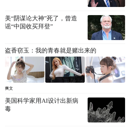
局，全域推新推优，升级展会服务，呈现一
场八方来客、百贾交会、万商云集的行业盛
美“阴谋论大神”死了，曾造
会！展品类别优化布局，设置佛像雕塑、香
谣“中国收买拜登”
品香具、传统建筑&园林景观、佛堂用具、
蜡烛灯具、陶瓷艺品、工艺礼品及国潮文
创、素食有机产品、书画音像等展区，全面
盗香窃玉：我的青春就是赌出来的
展示佛事用品行业精品。
爽文
美国科学家用AI设计出新病
毒