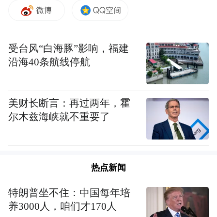
佛禅盛会的庄严殊胜。
厦门佛事用品展，不仅仅是商品的流通，更
是一场文化的盛宴。在这里，佛教文化得以
受台风“白海豚”影响，福建
沿海40条航线停航
传承和发扬，人们可以感受到佛教的博大精
深。这里所包含的内容非常广泛，即使只是
逛逛，也能开阔眼界，学到很多新领域的知
美财长断言：再过两年，霍
识。此次厦门佛事展呈现了哪些亮点，让我
尔木兹海峡就不重要了
们来看现场图。
头部企业齐汇聚，
品牌力与创新力的精彩呈
热点新闻
现
特朗普坐不住：中国每年培
2024年，厦门佛事用品展持续焕新行业格
养3000人，咱们才170人