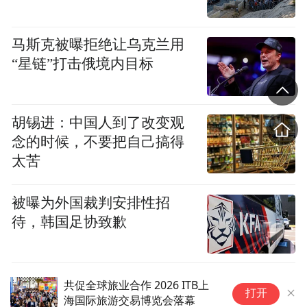
马斯克被曝拒绝让乌克兰用
“星链”打击俄境内目标
胡锡进：中国人到了改变观
念的时候，不要把自己搞得
太苦
被曝为外国裁判安排性招
待，韩国足协致歉
共促全球旅业合作 2026 ITB上
2026全球
打开
海国际旅游交易博览会落幕
广州举办