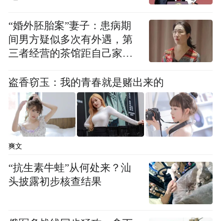
还记得去年摄影展上，那道“霸屏”般存在的
“婚外胚胎案”妻子：患病期
绝美摄影作品吗，它们的创作者以卓绝的光
间男方疑似多次有外遇，第
影运用定格普宁寺，给我们带来磅礴震撼的
三者经营的茶馆距自己家步
视觉冲击。
行仅15分钟
盗香窃玉：我的青春就是赌出来的
2024年“云游寺院摄影展”，他带着全新作品
强势回归！今年他会带给我们什么样新的惊
喜？
爽文
摄影：承德普宁寺孟和德力根
“抗生素牛蛙”从何处来？汕
头披露初步核查结果