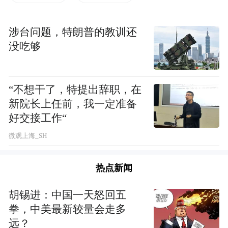
涉台问题，特朗普的教训还
没吃够
“不想干了，特提出辞职，在
新院长上任前，我一定准备
好交接工作“
微观上海_SH
普宁寺位于河北省承德市双桥区，始建于清
朝乾隆时期的一座汉藏结合寺庙。寺庙前半
热点新闻
部为汉式，具有汉族传统佛教寺庙的特征；
后半部为藏式，仿西藏桑鸢寺而建，两种不
胡锡进：中国一天怒回五
拳，中美最新较量会走多
同风格的建筑融为一体。
远？