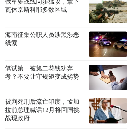
俄军多战线同步猛攻，拿下
瓦休京斯科耶多数区域
海南征集公职人员涉黑涉恶
线索
笔试第一被第二花钱劝弃
考？不要让守规矩变成劣势
被判死刑后流亡印度，孟加
拉前总理喊话12月将回国挑
战现政府