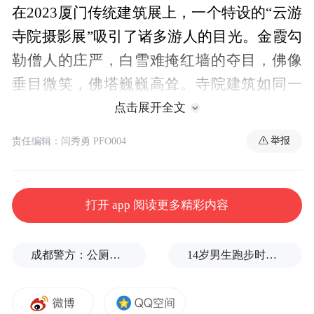
在2023厦门传统建筑展上，一个特设的“云游
寺院摄影展”吸引了诸多游人的目光。金霞勾
勒僧人的庄严，白雪难掩红墙的夺目，佛像
垂目微笑，佛塔巍巍高耸。寺院建筑如同一
部石砌木刻的史书，记录着佛教千载流光。
点击展开全文
举报
责任编辑：闫秀勇 PFO004
2024年“云游寺院摄影展”再次开启，5月10
日-5月13日（共四天），由厦门传统建筑暨
园林景观展组委会主办，凤凰网佛教文化、
打开 app 阅读更多精彩内容
十愿网协办的“云游寺院摄影展”，将在厦门
国际会展中心馆展出。
成都警方：公厕乱贴非法小广告，严查
14岁男生跑步时心脏骤停，后被鉴定为“器质性痴呆”，家属质疑校方失责
凤凰网佛教文化将陆续推出优秀参选作品，
向世界展现佛寺藏在岁月中的沉静与力量。