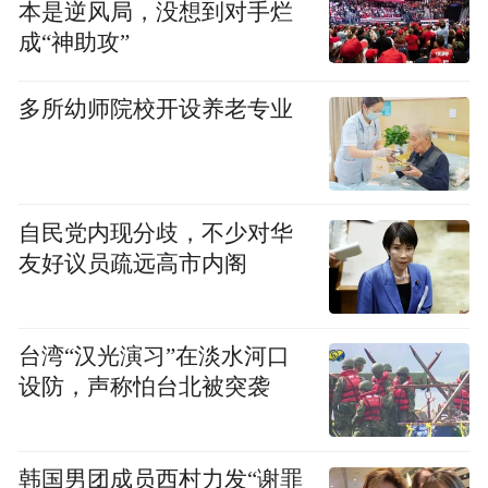
性，不再受天气环境影响。超长经济的续航
本是逆风局，没想到对手烂
成“神助攻”
能力真正体现出节能环保的核心竞争力。
缘渡选择将莲花灯带来义卖，是希望通过产
多所幼师院校开设养老专业
品，激励学佛人坚定念佛的信念、激发念佛
的动力，从实修中树立起对佛法的信心。
自民党内现分歧，不少对华
在此向奉献爱心的缘渡致以敬意及感恩之
友好议员疏远高市内阁
情，因为有你们慷慨的布施、坚定的同行，
未来我们将一如既往地秉承初心，做慈善事
业的行动者，爱心奉献的传播者！用慈悲之
台湾“汉光演习”在淡水河口
设防，声称怕台北被突袭
心温暖世界。
相关链接
韩国男团成员西村力发“谢罪