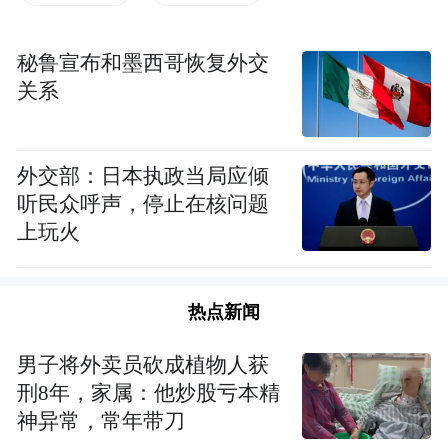
摄影：李保华）
6月23-27日，2022中国厦门国际佛事用品
秘鲁宣布和墨西哥恢复外交
关系
（春季）展览会在厦门国际会展中心举行，
凤凰网佛教、慧海公益在此次展会中开展“困
境人群生活救助”和“困境老人安养计划”的义
外交部：日本执政当局应倾
卖活动。
听民众呼声，停止在核问题
上玩火
此次参与义卖活动的产品大致分为佛事用
品、素食品、茶、服装、工艺品、家居用品
热点新闻
等，品类丰富、优质，均来自于佛教组织和
爱心企业的无偿捐赠，以远低于市场价格限
男子将外卖员砍成植物人获
量义卖，所得善款将全部运用于“困境人群生
刑8年，家属：他炒股亏本精
神异常，常年带刀
活救助”与“困境老人安养计划”的推进与发