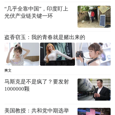
展，在展会现场引起了广泛关注与响应。
“几乎全靠中国”，印度盯上
光伏产业链关键一环
作为此次义卖活动捐赠机构之一，缘渡提供
的义卖品的是莲花灯。
盗香窃玉：我的青春就是赌出来的
缘渡一直秉持匠人精神，专注打造传承和传
播传统文化的智能佛具，用智慧和大爱之心
服务于大众。更关注用户体验和应用场景的
方便、实用、节能环保的设计。
爽文
马斯克是不是疯了？要发射
缘渡莲花灯流线型设计，灯身环保硅胶材
1000000颗
质，加高透光因子，使得灯光效果殊胜庄
严，防刮花工艺技术，让长久使用不变色。
防水，防摔工艺，更使得应用场景的便利
美国教授：共和党中期选举