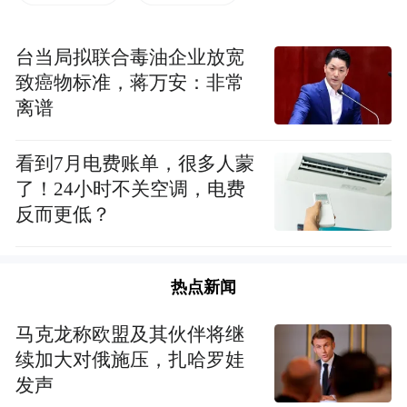
生产、销售和服务的现代化企业，从瑞士引
进全球巧克力行业最高端的设备，也是华南
台当局拟联合毒油企业放宽
唯一的五辊全套巧克力生产线厂家，传承瑞
致癌物标准，蒋万安：非常
离谱
士巧克力大师工艺，培养专业的研发团队，
具备国际一线巧克力生产水平，是中国首家
看到7月电费账单，很多人蒙
由高端可可豆到巧克力的手工制造者。
了！24小时不关空调，电费
反而更低？
可味品牌创新研发的松子黑巧克力以及咖啡
黑巧克力荣获2020年度全球美食权威英国星
级美食大奖【一星】荣誉，是国内首家获得
热点新闻
此奖项的巧克力品牌。
马克龙称欧盟及其伙伴将继
续加大对俄施压，扎哈罗娃
在此向奉献爱心的广东可味巧克力食品有限
发声
公司致以敬意及感恩之情，因为有你们慷慨