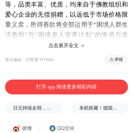
等，品类丰富、优质，均来自于佛教组织和
爱心企业的无偿捐赠，以远低于市场价格限
量义卖，所得善款将全部运用于“困境人群生
活救助”与“困境老人安养计划”的推进与发
展，在展会现场引起了广泛关注与响应。
点击展开全文
举报
责任编辑：闫秀勇 PFO004
作为此次义卖活动捐赠机构之一，广东可味
巧克力食品有限公司提供的义卖品是素食黑
巧克力。素食黑巧克力可可含量50%，更适
打开 app 阅读更多精彩内容
合中国口感。微苦带奶香，具备黑巧功能，
同时带有牛奶巧克力的香味。
日元持续走弱，给我们什么样的机会？
杀机暗藏！德国机场发现携爆炸物无人机，或涉及外国势力
广东可味巧克力食品有限公司成立于2000
年，从事及积累了21年的专业巧克力研发、