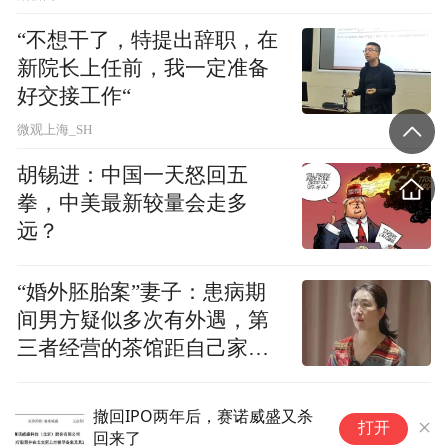
“不想干了，特提出辞职，在
“困境老人安养计划”旨在帮助年迈的老人及
新院长上任前，我一定准备
其父母、帮助处于困境中的老人改善老年生
好交接工作“
活品质，为他们提供基本的生活、医疗护理
微观上海_SH
方面的救助。
胡锡进：中国一天怒回五
拳，中美最新较量会走多
“特别声明：以上作品内容(包括在内的视频、图片或音
频)为凤凰网旗下自媒体平台“大风号”用户上传并发
远？
布，本平台仅提供信息存储空间服务。
Notice: The content above (including the videos,
“婚外胚胎案”妻子：患病期
pictures and audios if any) is uploaded and posted
by the user of Dafeng Hao, which is a social media
间男方疑似多次有外遇，第
platform and merely provides information storage
三者经营的茶馆距自己家步
space services.”
行仅15分钟
撤回IPO两年后，赛诺威盛又杀
我
打开
回来了