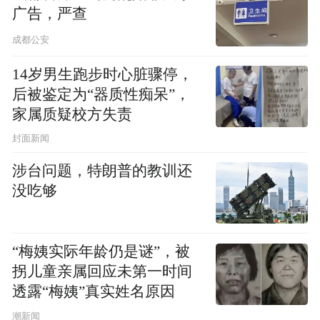
“困境人群生活救助”项目旨在为困境人群提
广告，严查
供基础的生活方面的保障。项目涵盖的服务
成都公安
包括：为困境人群提供必要的生活物资、为
14岁男生跑步时心脏骤停，
困境人群提供一定的生活补助金等。
后被鉴定为“器质性痴呆”，
家属质疑校方失责
2、困境老人安养计划
封面新闻
失能、独居、空巢等困境老人的养老问题，
涉台问题，特朗普的教训还
已成为社会各界普遍关注的热点。对于一些
没吃够
几乎没有子女照顾的分散独居的孤寡老人、
僧伽群体及他们的父母，不属于特困人员的
“梅姨实际年龄仍是谜”，被
独居老人而言，他们面临的问题更为复杂，
拐儿童亲属回应未第一时间
尤其是在生活照料、就医服务、精神慰藉等
透露“梅姨”真实姓名原因
方面存在很大空缺。
潮新闻