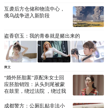
的布施、坚定的同行，未来我们将一如既往
互袭后方仓储和物流中心，
地秉承初心，做慈善事业的行动者，爱心奉
俄乌战争进入新阶段
献的传播者！用慈悲之心温暖世界。
相关链接
盗香窃玉：我的青春就是赌出来的
1、困境人群生活救助
反反复复的疫情，以及多地罕见的洪灾、寒
爽文
潮等自然灾害，使得许多群众的基本生活受
“婚外胚胎案”原配朱女士回
到了强烈的冲击。有的人，在自然灾害中失
应胚胎销毁：从头到尾被蒙
去了全部的财产；有的人，失去了收入来
在鼓里，绕过法院 ，绕过我
源，生活面临很大的困难。
成都警方：公厕乱贴非法小