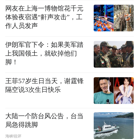
起来。而不能说是纯粹一味的去守旧。
网友在上海一博物馆花千元
体验夜宿遇“鼾声攻击”，工
凤凰网佛教：
对中国铜文化的复兴有何期
作人员发声
待？
伊朗军官下令：如果美军踏
傅春燕：
因为无论是你的业主也好，还是你
上我国领土，就砍掉他们
的设计规划单位也好。他想要的东西，一定
脚！
是追求美的东西，一定是追求他内心认为最
王菲57岁生日当天，谢霆锋
合适的东西。那么，我们其实作为施工单
隔空说3次生日快乐
位，作为供应商，我们也会有我们的一些想
法，特别是我们朱炳仁大师，他作为我们铜
建筑行业的一个领头羊。他也有很多自己多
大陆一个防台风公告，台当
年的一些积淀，也有多年的一些知识的贡
局急得跳脚
献，想为这个社会能够做一些回报。那么其
海峡锐评