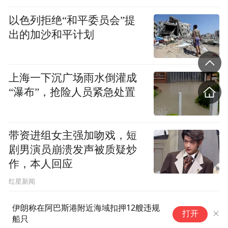
实在更多的立场上，我们是在推行，在光
以色列拒绝“和平委员会”提
复，恢复我们传统的铜装饰、铜文化，就中
出的加沙和平计划
华几千年的铜文化上面，我们大师也好，包
括我们整个团队也好，毕生在努力的一个方
上海一下沉广场雨水倒灌成
向。
“瀑布”，抢险人员紧急处置
但是好在中华的铜文化应该是非常受尊重，
非常有生命力，同时也是非常受欢喜的。其
带资进组女主强加吻戏，短
实全13亿人都知道中国铜文化源远流长，也
剧男演员崩溃发声被质疑炒
知道我们的青铜文化，青铜时代非常的辉
作，本人回应
煌。我们朱大师希望能够让铜能够回到千家
​红星新闻
万户，这个是跟我们去弘扬传统文化，弘扬
伊朗称在阿巴斯港附近海域扣押12艘违规
伊
我们青铜时代的辉煌是不谋而合的。
打开
船只
国