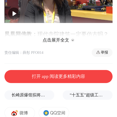
00:00
05:28
凤凰网佛教：
现代寺院建筑一定要仿古吗？
点击展开全文
我觉得这个问题，它是一个比较尖锐的问
举报
责任编辑：薛彤 PFO014
题。你无论是走仿古的风格也好，还是做现
代化的风格也好，其实还是要结合寺庙自身
的历史。因为任何一个寺庙其实都是有上百
打开 app 阅读更多精彩内容
年甚至上千年的历史渊源背景。
长崎原爆馆拟将南京大屠杀改为南京事件，有日本民众现场质疑
“十五五”超级工程来了，这是国家级押宝
那么一定再建寺庙，或者说重建寺庙，或者
我们再去修缮寺庙的时候。我个人是主张，