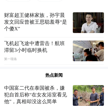
还是能够延续原有的历史轨迹，能够延续原
有的文化传承。不能因为求新而要立新，也
财富超王健林家族，孙宇晨
不能因为想要做与众不同而来做。
发文回应曾被王思聪羞辱“是
个傻X”
其实我们在很多项目规划当中，其实包括现
在网上就会出现很多奇葩说，很多奇葩的一
飞机起飞途中遭雷击！航班
些建筑。这些他是一味的在追求一种标新立
滞留3小时临时换机
异。
第一现场
这个与我们的中华文化而言，与我们的佛
热点新闻
法、佛理，它是非常不相称的，至于这个寺
庙，它应该是现代化的还是传统的，还是要
中国富二代在泰国被杀，嫌
结合寺院自己的文化来做。
犯自首后称“在女友浴室看见
他”，真相却没这么简单
再一个，它还是要结合地域性。因为厦门的