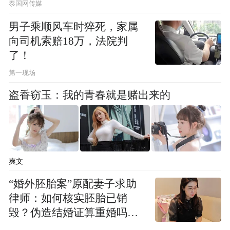
泰国网传媒
寺院，它的风格跟北京的寺院风格是不一样
男子乘顺风车时猝死，家属
的。所以一定要把自己的地域性给它做足做
向司机索赔18万，法院判
强，把它做到更专业。
了！
第一现场
寺庙它不光是传承佛法、佛理的，也不光是
盗香窃玉：我的青春就是赌出来的
去引导社会去向上的，同时也是在传播我们
传统文化的一个平台，我们那么多的传统文
化的传承平台当中，寺院其实是传承的相对
来说是比较好的一个平台，我觉得在这一方
爽文
面其实寺院也是承担了很多的功能。所以我
“婚外胚胎案”原配妻子求助
觉得它应该把传统文化做到极致，同时又能
律师：如何核实胚胎已销
满足当代人文的一些，无论是从美学欣赏也
毁？伪造结婚证算重婚吗？
好，还是从人文的功能需求也好，能够结合
医院的责任边界在哪？