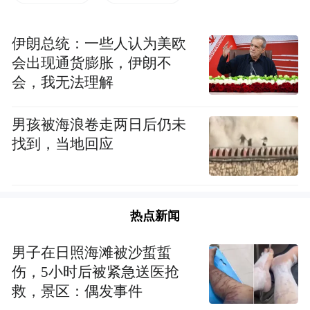
凤凰网佛教）
5月6-10日，2021中国厦门国际佛事用品（春
伊朗总统：一些人认为美欧
会出现通货膨胀，伊朗不
季）展览会在厦门国际会展中心举行，凤凰
会，我无法理解
网佛教、慧海公益在此次展会中开展“僧伽医
养计划”和“慧传计划”的义卖活动。
男孩被海浪卷走两日后仍未
找到，当地回应
此次参与义卖活动的产品大致分为佛事用
品、素食品、茶、服装、工艺品、家居用品
等，品类丰富、优质，均来自于佛教组织和
热点新闻
爱心企业的无偿捐赠，以远低于市场价格限
量义卖，所得善款将全部运用于“僧伽医养计
男子在日照海滩被沙蜇蜇
划”与“慧传计划”的推进与发展，在展会现场
伤，5小时后被紧急送医抢
救，景区：偶发事件
引起了广泛关注与响应。