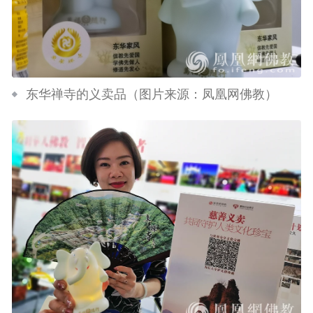
东华禅寺的义卖品（图片来源：凤凰网佛教）