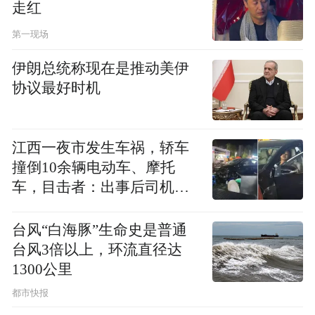
走红
捐款六千万余元。
第一现场
自古以来，佛教主张无缘大慈，同体大悲的
伊朗总统称现在是推动美伊
慈善精神。所以，菩萨的六度之中，布施第
协议最好时机
一；发心之中，菩提心为最。而助力公益事
业，正是慈悲精神的体现！
江西一夜市发生车祸，轿车
在此向贡献爱心的东华禅寺致以敬意及感恩
撞倒10余辆电动车、摩托
之情，因为有你们慷慨的布施、坚定的同
车，目击者：出事后司机一
直坐车里
行，未来我们将一如既往地秉承初心，做慈
台风“白海豚”生命史是普通
善事业的行动者，爱心奉献的传播者！用专
台风3倍以上，环流直径达
业保护佛教文化的记载与传承，用慈悲之心
1300公里
温暖世界。
都市快报