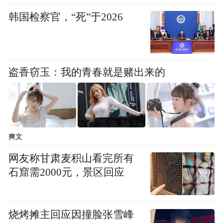
作为捐赠机构之一，东华禅寺带来了多个种
韩国检察官，“死”于2026
类的义卖品，如善慧小夜灯、帆布袋、“我佛
爱你”胸针等。这些义卖品特色鲜明、独具匠
心，备受厦门佛事展现场客商喜爱。
盗香窃玉：我的青春就是赌出来的
东华禅寺是一座源远流长的禅宗祖庭，其渊
源和法脉可追溯至距今一千五百多年的南
朝，禅宗六祖惠能继承五祖衣钵后，曾在此
爽文
修行。公元2000年前后，在当地政府以及广
网友称甘肃麦积山看完所有
大信众的强烈要求下，东华禅寺开始复建。
石窟需2000元，景区回应
在十几年艰辛的建寺期间，东华禅寺每年都
从有限的建设资金中拿出20%，扶贫助学，
支持社会公益，截至2018年，已向社会各界
烧烤摊主回应因撞脸张雪峰