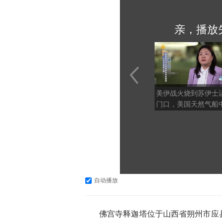
亲，播放
美伊战火烧到苏伊士
门口，美国天然气船
招，谁干的？
自动播放
佛宫寺释迦塔位于山西省朔州市应