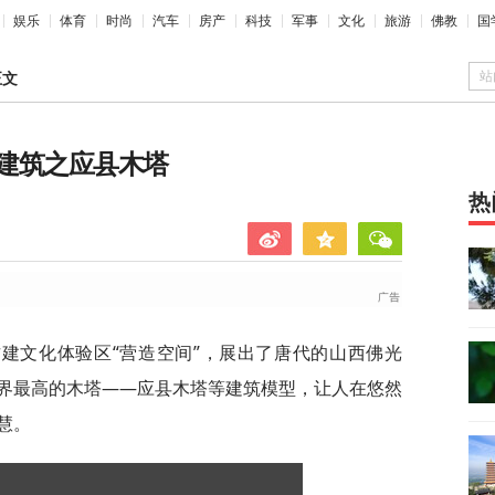
娱乐
体育
时尚
汽车
房产
科技
军事
文化
旅游
佛教
国
站
正文
建筑之应县木塔
热
建文化体验区“营造空间”，展出了唐代的山西佛光
界最高的木塔——应县木塔等建筑模型，让人在悠然
慧。