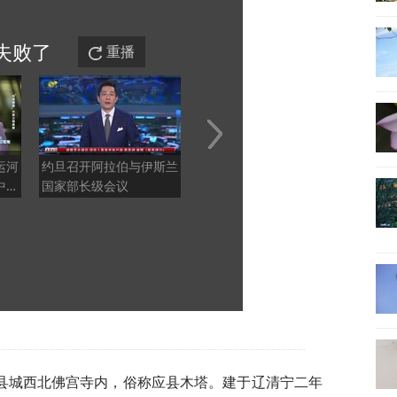
失败
了
重播
运河
约旦召开阿拉伯与伊斯兰
储殷谈联合国秘书长换
泽连
中
国家部长级会议
届：大国之间矛盾比较尖
触，
锐，或许要博弈几轮
县城西北佛宫寺内，俗称应县木塔。建于辽清宁二年