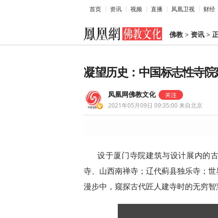
首页
资讯
视频
直播
凤凰卫视
财经
佛教
>
资讯
>
凝望历史：中国标志性寺院
凤凰网佛教文化
2021年05月09日 09:35:00
来自北京
设于厦门寺院建筑与设计展内的古
寺、山西南禅寺；辽代蓟县独乐寺；世
漫步中，窥探古代匠人建寺时的无穷智