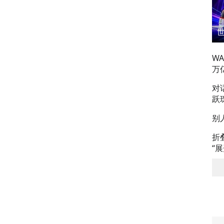
W
万
对
跃
别
折
“