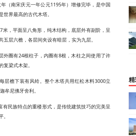
六年（南宋庆元一年公元1195年）增修完毕，是中国
是世界最高的古代木塔。
0.27米，平面呈八角形，纯木结构，底层外有副阶，呈
共五层六檐，各层间夹设有暗层，实为九层。
层外圈有24根柱子，内圈有8根，木柱之间使用了许
的复梁式木架。
精
每层檐下装有风铃。整个木塔共用红松木料3000立
释迦牟尼佛牙舍利。
富有民族特点的重楼形式，是传统建筑技巧的完美呈
平。