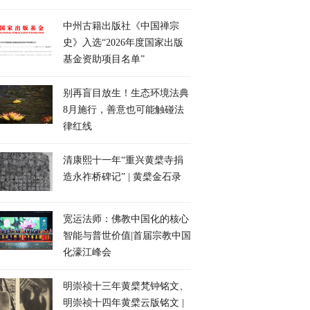
中州古籍出版社《中国禅宗
史》入选“2026年度国家出版
基金资助项目名单”
别再盲目放生！生态环境法典
8月施行，善意也可能触碰法
律红线
清康熙十一年“重兴黄檗寺捐
造永祚桥碑记” | 黄檗金石录
宽运法师：佛教中国化的核心
智能与普世价值|首届宗教中国
化濠江峰会
明崇祯十三年黄檗梵钟铭文、
明崇祯十四年黄檗云版铭文 |