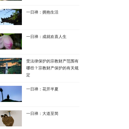
一日禅：拥抱生活
一日禅：成就欢喜人生
斯基希望加强对华接
外媒推演台海被封锁情
欧洲高温干旱天气持
没多少诚意
景，杨永明分析：台湾能
超往年同期气温
受法律保护的宗教财产范围有
源储备仅可支撑11天
哪些？宗教财产保护的有关规
定
一日禅：花开半夏
一日禅：大道至简