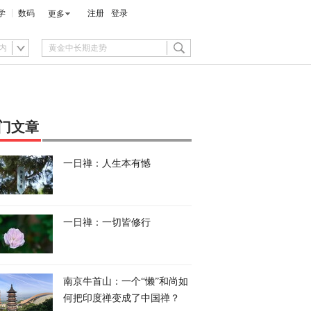
学
数码
注册
登录
更多
内
门文章
一日禅：人生本有憾
一日禅：一切皆修行
南京牛首山：一个“懒”和尚如
何把印度禅变成了中国禅？