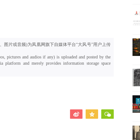
、图片或音频)为凤凰网旗下自媒体平台“大风号”用户上传
os, pictures and audios if any) is uploaded and posted by the
a platform and merely provides information storage space