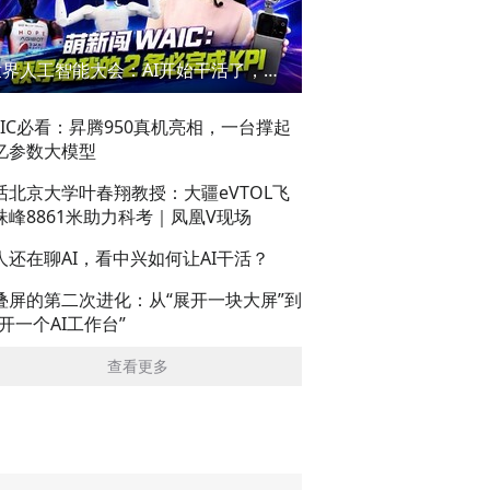
世界人工智能大会：AI开始干活了，但到底干的怎么样？萌新闯WAIC
AIC必看：昇腾950真机亮相，一台撑起
亿参数大模型
话北京大学叶春翔教授：大疆eVTOL飞
珠峰8861米助力科考｜凤凰V现场
人还在聊AI，看中兴如何让AI干活？
叠屏的第二次进化：从“展开一块大屏”到
展开一个AI工作台”
查看更多